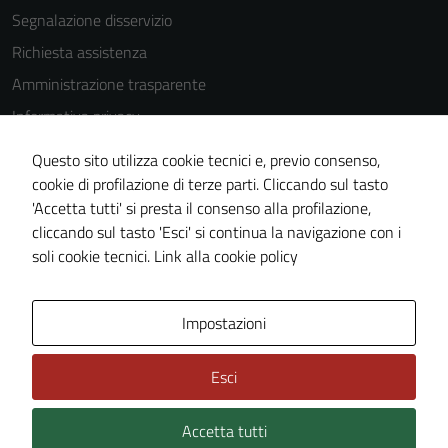
Segnalazione disservizio
Tecnici
Richiesta assistenza
Questi cookie
Amministrazione trasparente
sono necessari
per il
Informativa privacy
funzionamento
Cookie Policy
del sito e non
Questo sito utilizza cookie tecnici e, previo consenso,
Note legali
possono
cookie di profilazione di terze parti. Cliccando sul tasto
essere
'Accetta tutti' si presta il consenso alla profilazione,
Dichiarazione di accessibilità
disabilitati.
cliccando sul tasto 'Esci' si continua la navigazione con i
Piano di miglioramento del sito
Questi cookie
soli cookie tecnici.
Link alla cookie policy
non raccolgono
informazioni
Area Privata
Impostazioni
personali.
Esci
Accetta tutti
Credits: ©
Technical Design s.r.l.