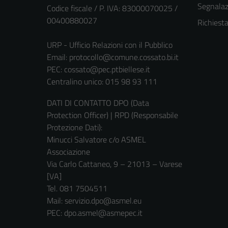
Segnalazi
Codice fiscale / P. IVA: 83000070025 /
00400880027
Richiest
URP - Ufficio Relazioni con il Pubblico
Email:
protocollo@comune.cossato.bi.it
PEC:
cossato@pec.ptbiellese.it
Centralino unico: 015 98 93 111
DATI DI CONTATTO DPO (Data
Protection Officer) | RPD (Responsabile
Protezione Dati):
Minucci Salvatore c/o ASMEL
Associazione
Via Carlo Cattaneo, 9 – 21013 – Varese
[VA]
Tel. 081 7504511
Mail: servizio.dpo@asmel.eu
PEC: dpo.asmel@asmepec.it