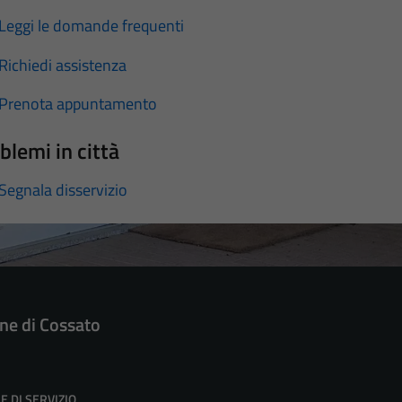
Leggi le domande frequenti
Richiedi assistenza
Prenota appuntamento
blemi in città
Segnala disservizio
e di Cossato
E DI SERVIZIO