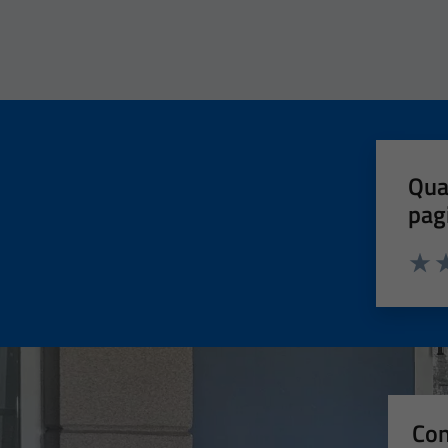
Qua
pag
Valut
Va
Con