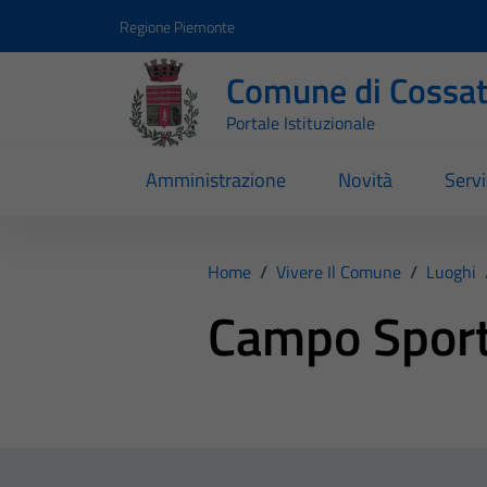
Vai ai contenuti
Vai al footer
Regione Piemonte
Comune di Cossa
Portale Istituzionale
Amministrazione
Novità
Servi
Home
/
Vivere Il Comune
/
Luoghi
Campo Sport