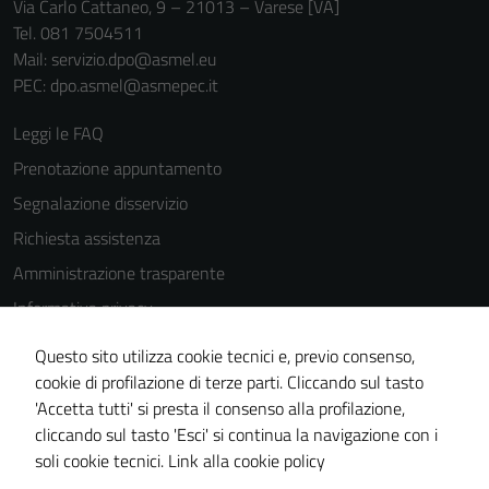
Via Carlo Cattaneo, 9 – 21013 – Varese [VA]
Tel. 081 7504511
Mail: servizio.dpo@asmel.eu
PEC: dpo.asmel@asmepec.it
Leggi le FAQ
Prenotazione appuntamento
Segnalazione disservizio
Richiesta assistenza
Amministrazione trasparente
Informativa privacy
Cookie Policy
Questo sito utilizza cookie tecnici e, previo consenso,
Note legali
cookie di profilazione di terze parti. Cliccando sul tasto
'Accetta tutti' si presta il consenso alla profilazione,
Dichiarazione di accessibilità
cliccando sul tasto 'Esci' si continua la navigazione con i
Piano di miglioramento del sito
soli cookie tecnici.
Link alla cookie policy