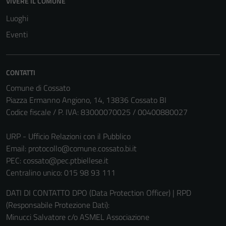
VIVERE IL COMUNE
Luoghi
Eventi
Tecnici
CONTATTI
Questi cookie
sono necessari
Comune di Cossato
per il
Piazza Ermanno Angiono, 14, 13836 Cossato BI
funzionamento
Codice fiscale / P. IVA: 83000070025 / 00400880027
del sito e non
possono
URP - Ufficio Relazioni con il Pubblico
essere
Email:
protocollo@comune.cossato.bi.it
disabilitati.
PEC:
cossato@pec.ptbiellese.it
Questi cookie
Centralino unico: 015 98 93 111
non raccolgono
DATI DI CONTATTO DPO (Data Protection Officer) | RPD
informazioni
(Responsabile Protezione Dati):
personali.
Minucci Salvatore c/o ASMEL Associazione