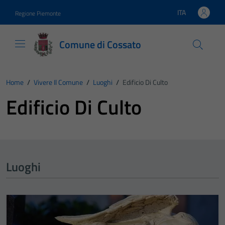
Vai ai contenuti
Vai al footer
ITA
Regione Piemonte
Lingua attiva:
Comune di Cossato
Home
/
Vivere Il Comune
/
Luoghi
/
Edificio Di Culto
Edificio Di Culto
Luoghi