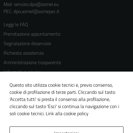
Mail: servizio.dpo@asmel.eu
PEC: dpo.asmel@asmepec.it
Leggi le FAQ
Prenotazione appuntamento
Segnalazione disservizio
Richiesta assistenza
Amministrazione trasparente
Informativa privacy
Cookie Policy
Questo sito utilizza cookie tecnici e, previo consenso,
Note legali
cookie di profilazione di terze parti. Cliccando sul tasto
Tecnici
'Accetta tutti' si presta il consenso alla profilazione,
Dichiarazione di accessibilità
Questi cookie
cliccando sul tasto 'Esci' si continua la navigazione con i
Piano di miglioramento del sito
sono necessari
soli cookie tecnici.
Link alla cookie policy
per il
funzionamento
del sito e non
Area Privata