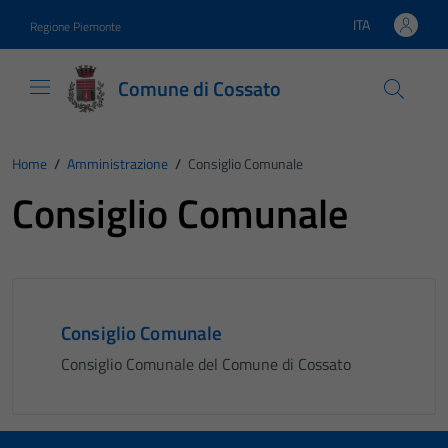
Vai ai contenuti
Vai al footer
ITA
Regione Piemonte
Lingua attiva:
Comune di Cossato
Home
/
Amministrazione
/
Consiglio Comunale
Consiglio Comunale
Consiglio Comunale
Consiglio Comunale del Comune di Cossato