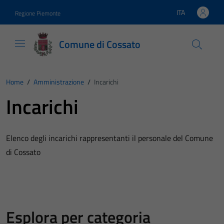
Vai ai contenuti
Vai al footer
ITA
Regione Piemonte
Lingua attiva:
Comune di Cossato
Home
/
Amministrazione
/
Incarichi
Incarichi
Elenco degli incarichi rappresentanti il personale del Comune
di Cossato
Esplora per categoria