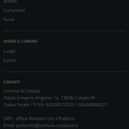
Notizie
Comunicati
Avvisi
VIVERE IL COMUNE
Luoghi
Tecnici
Eventi
Questi cookie
sono necessari
per il
CONTATTI
funzionamento
del sito e non
Comune di Cossato
possono
Piazza Ermanno Angiono, 14, 13836 Cossato BI
essere
Codice fiscale / P. IVA: 83000070025 / 00400880027
disabilitati.
Questi cookie
URP - Ufficio Relazioni con il Pubblico
non raccolgono
Email:
protocollo@comune.cossato.bi.it