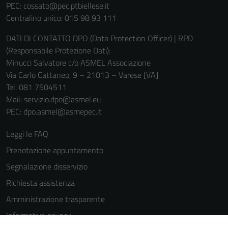
informazioni
PEC:
cossato@pec.ptbiellese.it
personali.
Centralino unico: 015 98 93 111
DATI DI CONTATTO DPO (Data Protection Officer) | RPD
(Responsabile Protezione Dati):
Minucci Salvatore c/o ASMEL Associazione
Via Carlo Cattaneo, 9 – 21013 – Varese [VA]
Tel. 081 7504511
Mail: servizio.dpo@asmel.eu
PEC: dpo.asmel@asmepec.it
Leggi le FAQ
Prenotazione appuntamento
Segnalazione disservizio
Richiesta assistenza
Amministrazione trasparente
Informativa privacy