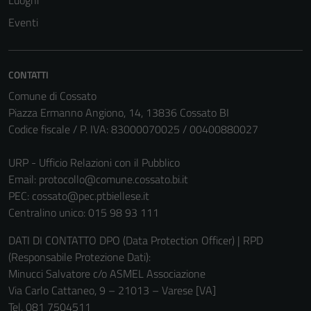
Luoghi
Eventi
Tecnici
CONTATTI
Questi cookie
Comune di Cossato
sono necessari
Piazza Ermanno Angiono, 14, 13836 Cossato BI
per il
Codice fiscale / P. IVA: 83000070025 / 00400880027
funzionamento
del sito e non
URP - Ufficio Relazioni con il Pubblico
possono
Email:
protocollo@comune.cossato.bi.it
essere
PEC:
cossato@pec.ptbiellese.it
disabilitati.
Centralino unico: 015 98 93 111
Questi cookie
non raccolgono
DATI DI CONTATTO DPO (Data Protection Officer) | RPD
informazioni
(Responsabile Protezione Dati):
personali.
Minucci Salvatore c/o ASMEL Associazione
Via Carlo Cattaneo, 9 – 21013 – Varese [VA]
Tel. 081 7504511