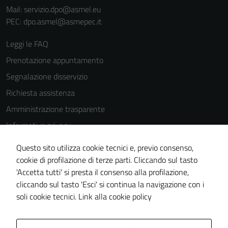
Mail: servizio.dpo@asmel.eu
PEC: dpo.asmel@asmepec.it
Leggi le FAQ
Prenotazione appuntamento
Segnalazione disservizio
Richiesta assistenza
Amministrazione trasparente
Informativa privacy
Cookie Policy
Questo sito utilizza cookie tecnici e, previo consenso,
Note legali
cookie di profilazione di terze parti. Cliccando sul tasto
'Accetta tutti' si presta il consenso alla profilazione,
Dichiarazione di accessibilità
cliccando sul tasto 'Esci' si continua la navigazione con i
Piano di miglioramento del sito
soli cookie tecnici.
Link alla cookie policy