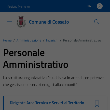
Vai ai contenuti
Vai al footer
ITA
Regione Piemonte
Lingua attiva:
Comune di Cossato
Home
/
Amministrazione
/
Incarichi
/
Personale Amministrativo
Personale
Amministrativo
La struttura organizzativa è suddivisa in aree di competenze
che gestiscono i servizi erogati alla comunità.
Dirigente Area Tecnica e Servizi al Territorio