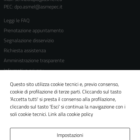
PEC: dpo.asmel@asmepec.it
Leggi le FAQ
Prenotazione appuntamento
Segnalazione disservizio
Richiesta assistenza
Amministrazione trasparente
Informativa privacy
Cookie Policy
Questo sito utilizza cookie tecnici e, previo consenso,
Note legali
cookie di profilazione di terze parti. Cliccando sul tasto
'Accetta tutti' si presta il consenso alla profilazione,
Dichiarazione di accessibilità
cliccando sul tasto 'Esci' si continua la navigazione con i
Piano di miglioramento del sito
soli cookie tecnici.
Link alla cookie policy
Area Privata
Impostazioni