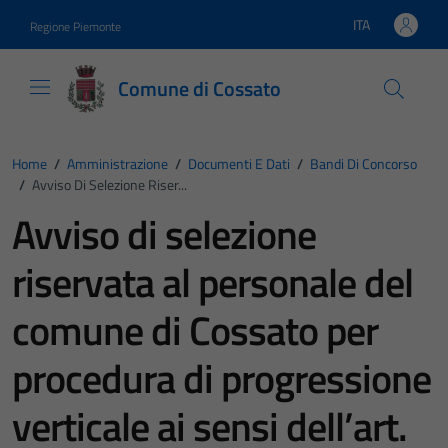
Vai ai contenuti
Vai al footer
ITA
Regione Piemonte
Lingua attiva:
Comune di Cossato
Home
/
Amministrazione
/
Documenti E Dati
/
Bandi Di Concorso
/
Avviso Di Selezione Riser...
Avviso di selezione
riservata al personale del
comune di Cossato per
procedura di progressione
verticale ai sensi dell’art.