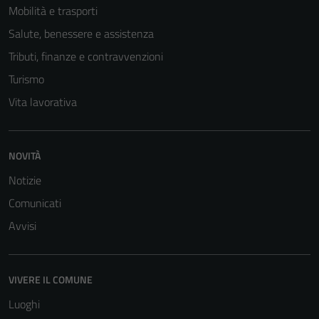
Mobilità e trasporti
Salute, benessere e assistenza
Tributi, finanze e contravvenzioni
Turismo
Vita lavorativa
NOVITÀ
Notizie
Comunicati
Tecnici
Avvisi
Questi cookie
sono necessari
per il
VIVERE IL COMUNE
funzionamento
Luoghi
del sito e non