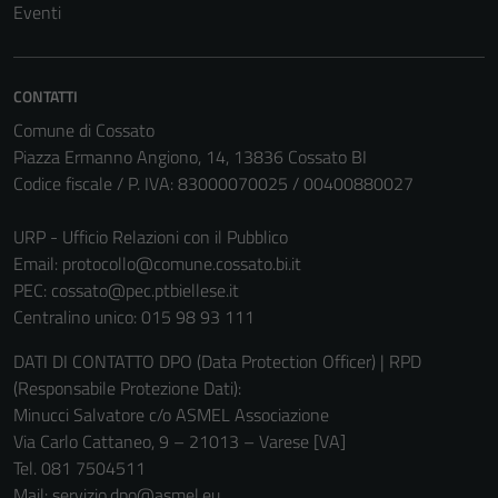
Eventi
possono
essere
disabilitati.
Questi cookie
CONTATTI
non raccolgono
Comune di Cossato
informazioni
Piazza Ermanno Angiono, 14, 13836 Cossato BI
personali.
Codice fiscale / P. IVA: 83000070025 / 00400880027
URP - Ufficio Relazioni con il Pubblico
Email:
protocollo@comune.cossato.bi.it
PEC:
cossato@pec.ptbiellese.it
Centralino unico: 015 98 93 111
DATI DI CONTATTO DPO (Data Protection Officer) | RPD
(Responsabile Protezione Dati):
Minucci Salvatore c/o ASMEL Associazione
Via Carlo Cattaneo, 9 – 21013 – Varese [VA]
Tel. 081 7504511
Mail: servizio.dpo@asmel.eu