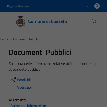
Vai ai contenuti
Vai al footer
ITA
Regione Piemonte
Lingua attiva:
Comune di Cossato
Home
/
Documenti Pubblici
Documenti Pubblici
Struttura delle informazioni relative utili a presentare un
documento pubblico
Condividi
Vedi azioni
Argomenti
Accesso all'informazione