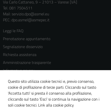
Via Carlo Cattaneo, 9 – 21013 – Varese [VA]
Tel. 081 7504511
Mail: servizio.dpo@asmel.eu
PEC: dpo.asmel@asmepec.it
Leggi le FAQ
Prenotazione appuntamento
Segnalazione disservizio
Richiesta assistenza
Amministrazione trasparente
Informativa privacy
Cookie Policy
Questo sito utilizza cookie tecnici e, previo consenso,
Note legali
cookie di profilazione di terze parti. Cliccando sul tasto
'Accetta tutti' si presta il consenso alla profilazione,
Dichiarazione di accessibilità
cliccando sul tasto 'Esci' si continua la navigazione con i
Piano di miglioramento del sito
soli cookie tecnici.
Link alla cookie policy