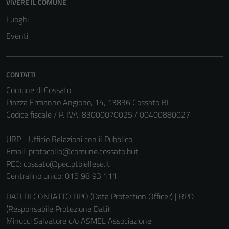
VIVERE IL COMUNE
del sito e non
Luoghi
possono
essere
Eventi
disabilitati.
Questi cookie
non raccolgono
CONTATTI
informazioni
Comune di Cossato
personali.
Piazza Ermanno Angiono, 14, 13836 Cossato BI
Codice fiscale / P. IVA: 83000070025 / 00400880027
URP - Ufficio Relazioni con il Pubblico
Email:
protocollo@comune.cossato.bi.it
PEC:
cossato@pec.ptbiellese.it
Centralino unico: 015 98 93 111
DATI DI CONTATTO DPO (Data Protection Officer) | RPD
(Responsabile Protezione Dati):
Minucci Salvatore c/o ASMEL Associazione