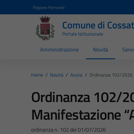
Vai ai contenuti
Vai al footer
Regione Piemonte
Comune di Cossa
Portale Istituzionale
Amministrazione
Novità
Servi
Home
/
Novità
/
Avvisi
/
Ordinanza 102/2026 
Ordinanza 102/2
Manifestazione “
ordinanza n. 102 del 01/07/2026