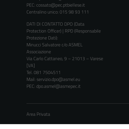
PEC:
cossato@pec.ptbiellese.it
Centralino unico: 015 98 93 111
DATI DI CONTATTO DPO (Data
Protection Officer) | RPD (Responsabile
Protezione Dati):
Minucci Salvatore c/o ASMEL
Associazione
Via Carlo Cattaneo, 9 – 21013 – Varese
[VA]
Tel. 081 7504511
Mail: servizio.dpo@asmel.eu
PEC: dpo.asmel@asmepec.it
Area Privata