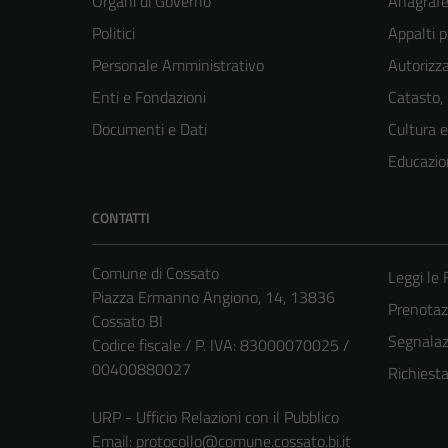
Organi di Governo
Anagrafe 
Politici
Appalti p
Personale Amministrativo
Autorizza
Enti e Fondazioni
Catasto,
Documenti e Dati
Cultura 
Educazio
CONTATTI
Comune di Cossato
Leggi le
Piazza Ermanno Angiono, 14, 13836
Prenota
Cossato BI
Segnalazi
Codice fiscale / P. IVA: 83000070025 /
00400880027
Richiest
URP - Ufficio Relazioni con il Pubblico
Email:
protocollo@comune.cossato.bi.it