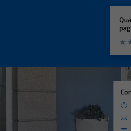
Qua
pag
Valut
Va
Con