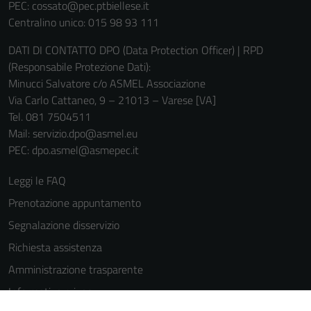
informazioni
PEC:
cossato@pec.ptbiellese.it
personali.
Centralino unico: 015 98 93 111
DATI DI CONTATTO DPO (Data Protection Officer) | RPD
(Responsabile Protezione Dati):
Minucci Salvatore c/o ASMEL Associazione
Via Carlo Cattaneo, 9 – 21013 – Varese [VA]
Tel. 081 7504511
Mail: servizio.dpo@asmel.eu
PEC: dpo.asmel@asmepec.it
Leggi le FAQ
Prenotazione appuntamento
Segnalazione disservizio
Richiesta assistenza
Amministrazione trasparente
Informativa privacy