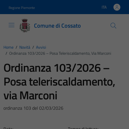
Vai ai contenuti
Vai al footer
ITA
Regione Piemonte
Lingua attiva:
Comune di Cossato
Home
/
Novità
/
Avvisi
/
Ordinanza 103/2026 – Posa Teleriscaldamento, Via Marconi
Ordinanza 103/2026 –
Posa teleriscaldamento,
via Marconi
ordinanza 103 del 02/03/2026
Data:
Tempo di lettura: