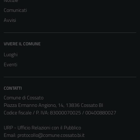
Comunicati
Avvisi
VIVERE IL COMUNE
Luoghi
Tecnici
Eventi
Questi cookie
sono necessari
per il
CONTATTI
funzionamento
del sito e non
Comune di Cossato
possono
Piazza Ermanno Angiono, 14, 13836 Cossato BI
essere
Codice fiscale / P. IVA: 83000070025 / 00400880027
disabilitati.
Questi cookie
URP - Ufficio Relazioni con il Pubblico
non raccolgono
Email:
protocollo@comune.cossato.bi.it