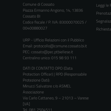
Comune di Cossato
Leggi le
Piazza Ermanno Angiono, 14, 13836
Prenota
Cossato BI
Segnalazi
Codice fiscale / P. IVA: 83000070025 /
00400880027
Richiest
URP - Ufficio Relazioni con il Pubblico
Email:
protocollo@comune.cossato.bi.it
PEC:
cossato@pec.ptbiellese.it
Centralino unico: 015 98 93 111
DATI DI CONTATTO DPO (Data
Protection Officer) | RPD (Responsabile
Protezione Dati):
Minucci Salvatore c/o ASMEL
Associazione
Via Carlo Cattaneo, 9 – 21013 – Varese
[VA]
Tel. 081 7504511