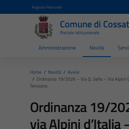
Vai ai contenuti
Vai al footer
Regione Piemonte
Comune di Cossa
Portale Istituzionale
Amministrazione
Novità
Servi
Home
/
Novità
/
Avvisi
/
Ordinanza 19/2026 – Via Q. Sella – Via Alpini D
Tensione.
Ordinanza 19/2026
via Alpini d’Italia 