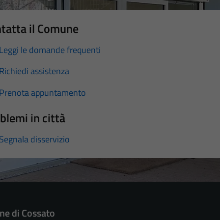
tatta il Comune
Leggi le domande frequenti
Richiedi assistenza
Prenota appuntamento
blemi in città
Segnala disservizio
e di Cossato