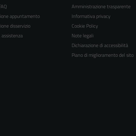
 FAQ
Amministrazione trasparente
zione appuntamento
Informativa privacy
one disservizio
Cookie Policy
a assistenza
Note legali
Dichiarazione di accessibilità
Piano di miglioramento del sito
Tecnici
Questi cookie
sono necessari
per il
funzionamento