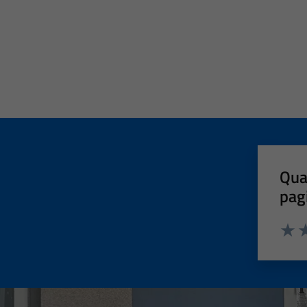
Qua
pag
Valut
Va