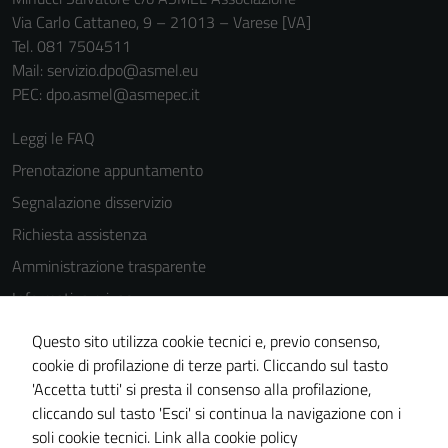
Via Carlo Cattaneo, 9 – 21013 – Varese [VA]
Tel. 081 7504511
Mail: servizio.dpo@asmel.eu
PEC: dpo.asmel@asmepec.it
Leggi le FAQ
Prenotazione appuntamento
Segnalazione disservizio
Richiesta assistenza
Amministrazione trasparente
Informativa privacy
Cookie Policy
Questo sito utilizza cookie tecnici e, previo consenso,
Note legali
cookie di profilazione di terze parti. Cliccando sul tasto
'Accetta tutti' si presta il consenso alla profilazione,
Dichiarazione di accessibilità
cliccando sul tasto 'Esci' si continua la navigazione con i
Piano di miglioramento del sito
soli cookie tecnici.
Link alla cookie policy