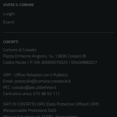
VIVERE IL COMUNE
Luoghi
Eventi
Tecnici
Questi cookie
CONTATTI
sono necessari
Comune di Cossato
per il
Piazza Ermanno Angiono, 14, 13836 Cossato BI
funzionamento
Codice fiscale / P. IVA: 83000070025 / 00400880027
del sito e non
possono
URP - Ufficio Relazioni con il Pubblico
essere
Email:
protocollo@comune.cossato.bi.it
disabilitati.
PEC:
cossato@pec.ptbiellese.it
Questi cookie
Centralino unico: 015 98 93 111
non raccolgono
informazioni
DATI DI CONTATTO DPO (Data Protection Officer) | RPD
personali.
(Responsabile Protezione Dati):
Minucci Salvatore c/o ASMEL Associazione