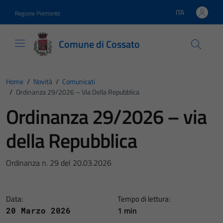
Vai ai contenuti
Vai al footer
ITA
Regione Piemonte
Lingua attiva:
Comune di Cossato
Home
/
Novità
/
Comunicati
/
Ordinanza 29/2026 – Via Della Repubblica
Ordinanza 29/2026 – via
della Repubblica
Ordinanza n. 29 del 20.03.2026
Data:
Tempo di lettura:
1 min
20 Marzo 2026