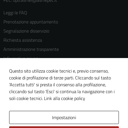
PEC: dpo.asmel@asmepec.it
Leggi le FAQ
Prenotazione appuntamento
Segnalazione disservizio
Richiesta assistenza
Amministrazione trasparente
Informativa privacy
Cookie Policy
Questo sito utilizza cookie tecnici e, previo consenso,
Note legali
cookie di profilazione di terze parti. Cliccando sul tasto
'Accetta tutti' si presta il consenso alla profilazione,
Dichiarazione di accessibilità
cliccando sul tasto 'Esci' si continua la navigazione con i
Piano di miglioramento del sito
soli cookie tecnici.
Link alla cookie policy
Area Privata
Impostazioni