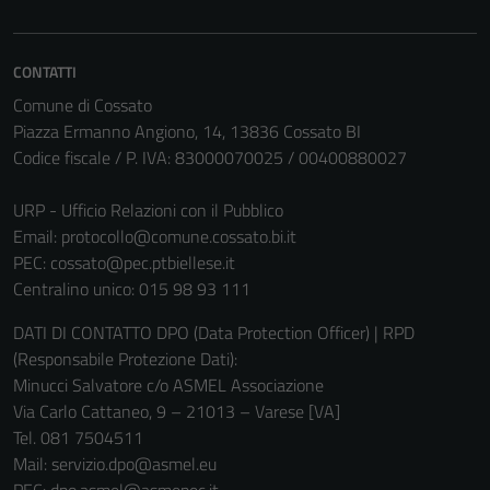
possono
essere
disabilitati.
CONTATTI
Questi cookie
Comune di Cossato
non raccolgono
Piazza Ermanno Angiono, 14, 13836 Cossato BI
informazioni
Codice fiscale / P. IVA: 83000070025 / 00400880027
personali.
URP - Ufficio Relazioni con il Pubblico
Email:
protocollo@comune.cossato.bi.it
PEC:
cossato@pec.ptbiellese.it
Centralino unico: 015 98 93 111
DATI DI CONTATTO DPO (Data Protection Officer) | RPD
(Responsabile Protezione Dati):
Minucci Salvatore c/o ASMEL Associazione
Via Carlo Cattaneo, 9 – 21013 – Varese [VA]
Tel. 081 7504511
Mail: servizio.dpo@asmel.eu