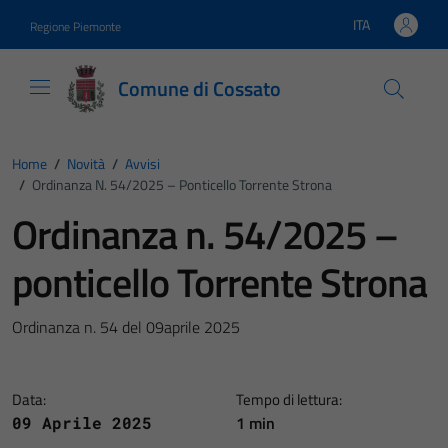
Vai ai contenuti
Vai al footer
ITA
Regione Piemonte
Lingua attiva:
Comune di Cossato
Home
/
Novità
/
Avvisi
/
Ordinanza N. 54/2025 – Ponticello Torrente Strona
Ordinanza n. 54/2025 –
ponticello Torrente Strona
Ordinanza n. 54 del 09aprile 2025
Data:
Tempo di lettura:
1 min
09 Aprile 2025