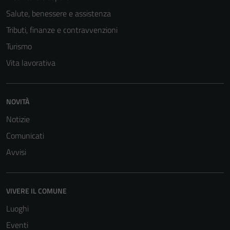
Salute, benessere e assistenza
Tributi, finanze e contravvenzioni
Turismo
Vita lavorativa
NOVITÀ
Notizie
Comunicati
Avvisi
Tecnici
Questi cookie
sono necessari
VIVERE IL COMUNE
per il
funzionamento
Luoghi
del sito e non
Eventi