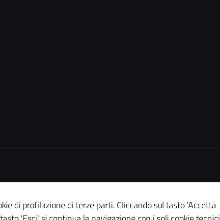
Tecnici
Questi cookie
sono necessari
per il
funzionamento
del sito e non
possono
essere
kie di profilazione di terze parti. Cliccando sul tasto 'Accetta
disabilitati.
 tasto 'Esci' si continua la navigazione con i soli cookie tecnici