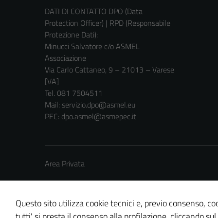
DATI DI CONTATTO DPO (Data
Protection Officer) | RPD (Responsabile
Protezione Dati):
Minucci Salvatore c/o ASMEL
Associazione
Via Carlo Cattaneo, 9 – 21013 – Varese
[VA]
Tel. 081 7504511
Mail: servizio.dpo@asmel.eu
PEC: dpo.asmel@asmepec.it
Area Privata
Questo sito utilizza cookie tecnici e, previo consenso, coo
tutti' si presta il consenso alla profilazione, cliccando sul