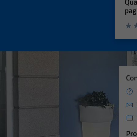
Qua
pag
Valut
Va
Con
Pro