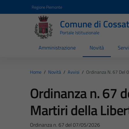
Vai ai contenuti
Vai al footer
Regione Piemonte
Comune di Cossa
Portale Istituzionale
Amministrazione
Novità
Servi
Home
/
Novità
/
Avvisi
/
Ordinanza N. 67 Del 0
Ordinanza n. 67 
Martiri della Libe
Ordinanza n. 67 del 07/05/2026