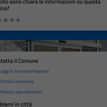
nto sono chiare le informazioni su questa
ina?
a 1 stelle su 5
luta 2 stelle su 5
Valuta 3 stelle su 5
Valuta 4 stelle su 5
Valuta 5 stelle su 5
tatta il Comune
Leggi le domande frequenti
Richiedi assistenza
Prenota appuntamento
blemi in città