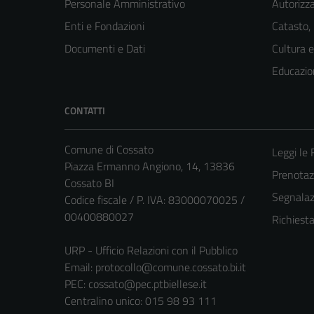
Personale Amministrativo
Autorizza
Enti e Fondazioni
Catasto,
Documenti e Dati
Cultura 
Educazio
CONTATTI
Comune di Cossato
Leggi le
Piazza Ermanno Angiono, 14, 13836
Prenota
Cossato BI
Segnalazi
Codice fiscale / P. IVA: 83000070025 /
00400880027
Richiest
URP - Ufficio Relazioni con il Pubblico
Email:
protocollo@comune.cossato.bi.it
PEC:
cossato@pec.ptbiellese.it
Centralino unico: 015 98 93 111