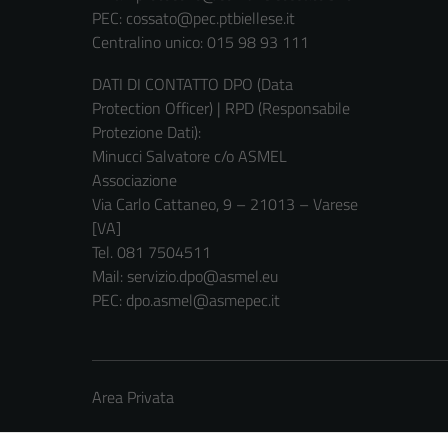
PEC:
cossato@pec.ptbiellese.it
Centralino unico: 015 98 93 111
DATI DI CONTATTO DPO (Data
Protection Officer) | RPD (Responsabile
Protezione Dati):
Minucci Salvatore c/o ASMEL
Associazione
Via Carlo Cattaneo, 9 – 21013 – Varese
[VA]
Tel. 081 7504511
Mail: servizio.dpo@asmel.eu
PEC: dpo.asmel@asmepec.it
Area Privata