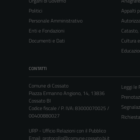
Organi di Governo
Anagrafe 
Politici
Appalti p
Personale Amministrativo
Autorizza
Enti e Fondazioni
Catasto,
Documenti e Dati
Cultura 
Educazio
CONTATTI
Comune di Cossato
Leggi le
Piazza Ermanno Angiono, 14, 13836
Prenota
Cossato BI
Segnalazi
Codice fiscale / P. IVA: 83000070025 /
00400880027
Richiest
URP - Ufficio Relazioni con il Pubblico
Email:
protocollo@comune.cossato.bi.it