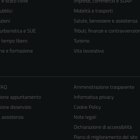
e stato civile
Imprese, commercio e SUAP
ubblici
Mobilità e trasporti
zioni
Salute, benessere e assistenza
 urbanistica e SUE
Tributi, finanze e contravvenzion
e tempo libero
Turismo
ne e formazione
Vita lavorativa
 FAQ
Amministrazione trasparente
zione appuntamento
Informativa privacy
one disservizio
Cookie Policy
a assistenza
Note legali
Dichiarazione di accessibilità
Piano di miglioramento del sito