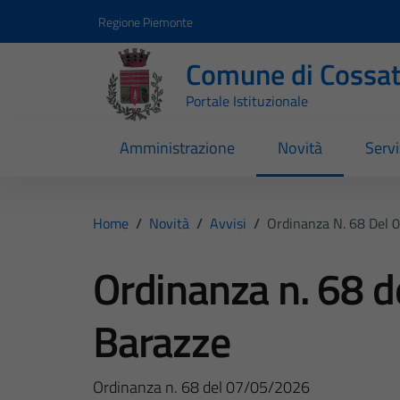
Vai ai contenuti
Vai al footer
Regione Piemonte
Comune di Cossa
Portale Istituzionale
Amministrazione
Novità
Servi
Home
/
Novità
/
Avvisi
/
Ordinanza N. 68 Del 
Ordinanza n. 68 
Barazze
Ordinanza n. 68 del 07/05/2026