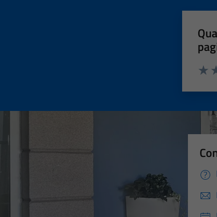
Qua
pag
Valut
Va
Con