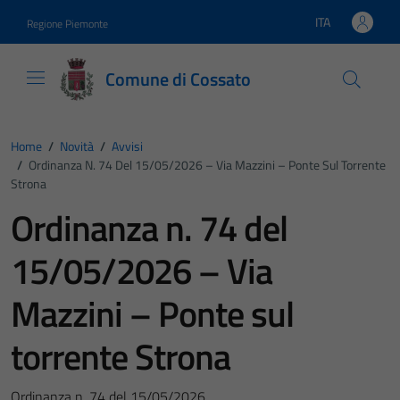
Vai ai contenuti
Vai al footer
ITA
Regione Piemonte
Lingua attiva:
Comune di Cossato
Home
/
Novità
/
Avvisi
/
Ordinanza N. 74 Del 15/05/2026 – Via Mazzini – Ponte Sul Torrente
Strona
Ordinanza n. 74 del
15/05/2026 – Via
Mazzini – Ponte sul
torrente Strona
Ordinanza n. 74 del 15/05/2026