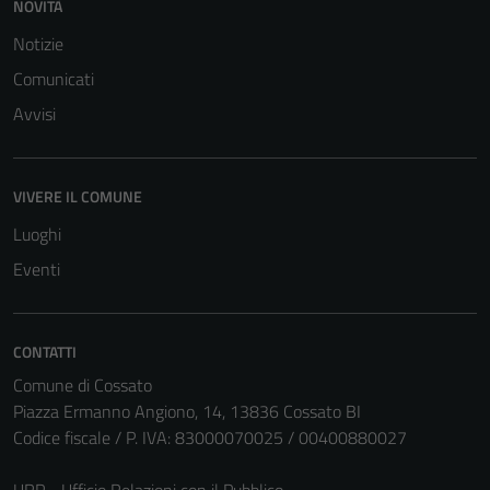
NOVITÀ
Notizie
Comunicati
Avvisi
VIVERE IL COMUNE
Tecnici
Luoghi
Questi cookie
Eventi
sono necessari
per il
funzionamento
CONTATTI
del sito e non
Comune di Cossato
possono
Piazza Ermanno Angiono, 14, 13836 Cossato BI
essere
Codice fiscale / P. IVA: 83000070025 / 00400880027
disabilitati.
Questi cookie
URP - Ufficio Relazioni con il Pubblico