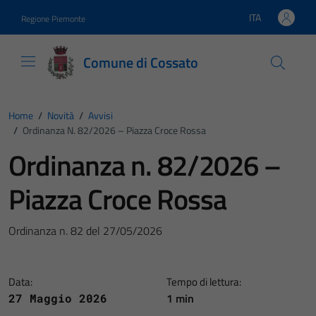
Vai ai contenuti
Vai al footer
ITA
Regione Piemonte
Lingua attiva:
Comune di Cossato
Home
/
Novità
/
Avvisi
/
Ordinanza N. 82/2026 – Piazza Croce Rossa
Ordinanza n. 82/2026 –
Piazza Croce Rossa
Ordinanza n. 82 del 27/05/2026
Data:
Tempo di lettura:
1 min
27 Maggio 2026