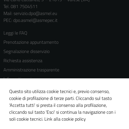
Tel. 081 7504511
Mail: servizio.dpo@asmel.eu
PEC: dpo.asmel@asmepec.it
Leggi le FAQ
Prenotazione appuntamento
Segnalazione disservizio
Richiesta assistenza
Amministrazione trasparente
Informativa privacy
Cookie Policy
Questo sito utilizza cookie tecnici e, previo consenso,
Note legali
cookie di profilazione di terze parti. Cliccando sul tasto
'Accetta tutti' si presta il consenso alla profilazione,
Dichiarazione di accessibilità
cliccando sul tasto 'Esci' si continua la navigazione con i
Piano di miglioramento del sito
soli cookie tecnici.
Link alla cookie policy