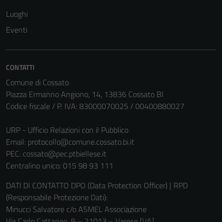
Luoghi
Eventi
Tecnici
CONTATTI
Questi cookie
sono necessari
Comune di Cossato
per il
Piazza Ermanno Angiono, 14, 13836 Cossato BI
funzionamento
Codice fiscale / P. IVA: 83000070025 / 00400880027
del sito e non
possono
URP - Ufficio Relazioni con il Pubblico
essere
Email:
protocollo@comune.cossato.bi.it
disabilitati.
PEC:
cossato@pec.ptbiellese.it
Questi cookie
Centralino unico: 015 98 93 111
non raccolgono
DATI DI CONTATTO DPO (Data Protection Officer) | RPD
informazioni
(Responsabile Protezione Dati):
personali.
Minucci Salvatore c/o ASMEL Associazione
Via Carlo Cattaneo, 9 – 21013 – Varese [VA]