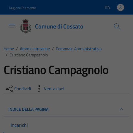
Vai ai contenuti
Vai al footer
ITA
Regione Piemonte
Lingua attiva:
Comune di Cossato
Home
/
Amministrazione
/
Personale Amministrativo
/
Cristiano Campagnolo
Cristiano Campagnolo
Condividi
Vedi azioni
INDICE DELLA PAGINA
Incarichi