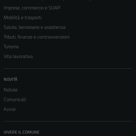
del sito e non
Imprese, commercio e SUAP
possono
Mobilità e trasporti
essere
disabilitati.
Salute, benessere e assistenza
Questi cookie
Tributi, finanze e contravvenzioni
non raccolgono
Turismo
informazioni
personali.
Vita lavorativa
NOVITÀ
Notizie
Comunicati
Avvisi
VIVERE IL COMUNE