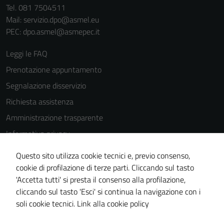
Tel. 081 7504511
Mail: servizio.dpo@asmel.eu
PEC: dpo.asmel@asmepec.it
Leggi le FAQ
Prenotazione appuntamento
Segnalazione disservizio
Richiesta assistenza
Amministrazione trasparente
Informativa privacy
Cookie Policy
Questo sito utilizza cookie tecnici e, previo consenso,
Note legali
cookie di profilazione di terze parti. Cliccando sul tasto
'Accetta tutti' si presta il consenso alla profilazione,
Dichiarazione di accessibilità
cliccando sul tasto 'Esci' si continua la navigazione con i
Piano di miglioramento del sito
soli cookie tecnici.
Link alla cookie policy