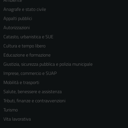
Ambiente
Tecnici
Questi cookie
Anagrafe e stato civile
sono necessari
Appalti pubblici
per il
Autorizzazioni
funzionamento
del sito e non
Catasto, urbanistica e SUE
possono
Cultura e tempo libero
essere
Educazione e formazione
disabilitati.
Questi cookie
Giustizia, sicurezza pubblica e polizia municipale
non raccolgono
Imprese, commercio e SUAP
informazioni
Mobilità e trasporti
personali.
Salute, benessere e assistenza
Tributi, finanze e contravvenzioni
Turismo
Vita lavorativa