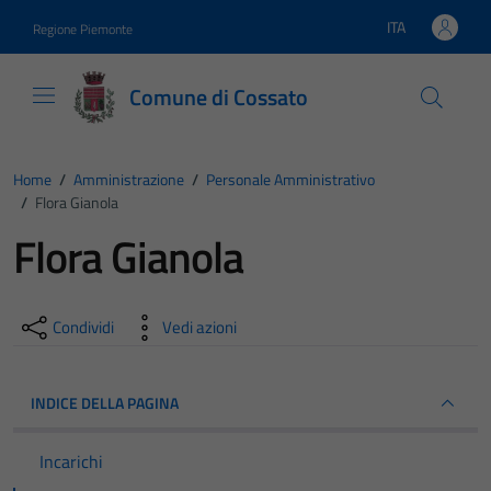
Vai ai contenuti
Vai al footer
ITA
Regione Piemonte
Lingua attiva:
Comune di Cossato
Home
/
Amministrazione
/
Personale Amministrativo
/
Flora Gianola
Flora Gianola
Condividi
Vedi azioni
INDICE DELLA PAGINA
Incarichi