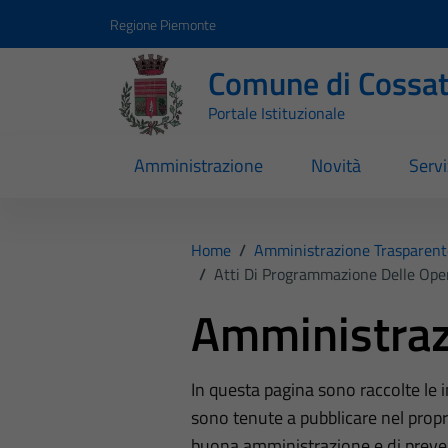
Vai ai contenuti
Vai al footer
Regione Piemonte
Comune di Cossa
Portale Istituzionale
Amministrazione
Novità
Servi
Home
/
Amministrazione Trasparent
/
Atti Di Programmazione Delle Ope
Amministraz
In questa pagina sono raccolte le
sono tenute a pubblicare nel propri
buona amministrazione e di preve