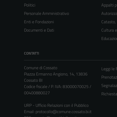
Politici
Appalti p
Personale Amministrativo
Autorizza
Enti e Fondazioni
Catasto,
Documenti e Dati
Cultura 
Educazio
CONTATTI
Comune di Cossato
Leggi le
Piazza Ermanno Angiono, 14, 13836
Prenota
Cossato BI
Segnalazi
Codice fiscale / P. IVA: 83000070025 /
00400880027
Richiest
URP - Ufficio Relazioni con il Pubblico
Email:
protocollo@comune.cossato.bi.it