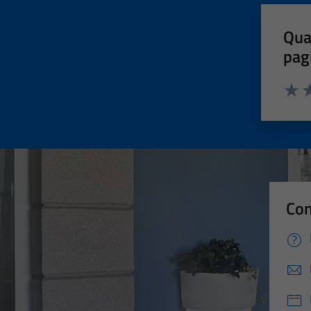
Qua
pag
Valut
Va
Con