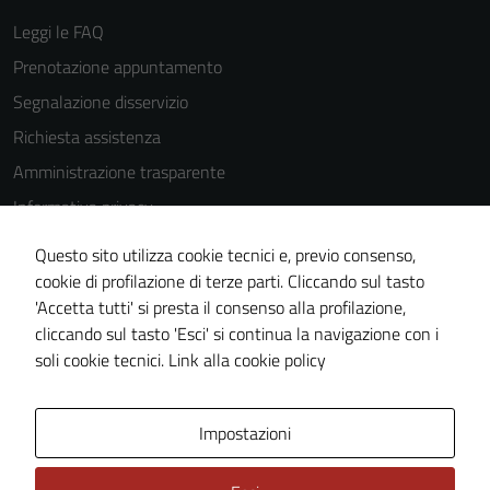
Leggi le FAQ
Prenotazione appuntamento
Segnalazione disservizio
Richiesta assistenza
Amministrazione trasparente
Informativa privacy
Cookie Policy
Questo sito utilizza cookie tecnici e, previo consenso,
Note legali
cookie di profilazione di terze parti. Cliccando sul tasto
'Accetta tutti' si presta il consenso alla profilazione,
Dichiarazione di accessibilità
cliccando sul tasto 'Esci' si continua la navigazione con i
Piano di miglioramento del sito
soli cookie tecnici.
Link alla cookie policy
Area Privata
Impostazioni