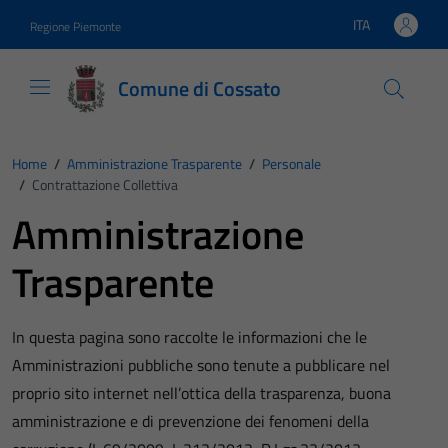
Vai ai contenuti
Vai al footer
ITA
Regione Piemonte
Lingua attiva:
Comune di Cossato
Home
/
Amministrazione Trasparente
/
Personale
/
Contrattazione Collettiva
Amministrazione
Trasparente
In questa pagina sono raccolte le informazioni che le
Amministrazioni pubbliche sono tenute a pubblicare nel
proprio sito internet nell’ottica della trasparenza, buona
amministrazione e di prevenzione dei fenomeni della