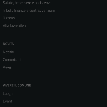
Salute, benessere e assistenza
Tributi, finanze e contravvenzioni
Turismo
Vita lavorativa
NOVITÀ
Notizie
Comunicati
Avvisi
Tecnici
Questi cookie
sono necessari
VIVERE IL COMUNE
per il
Luoghi
funzionamento
del sito e non
Eventi
possono