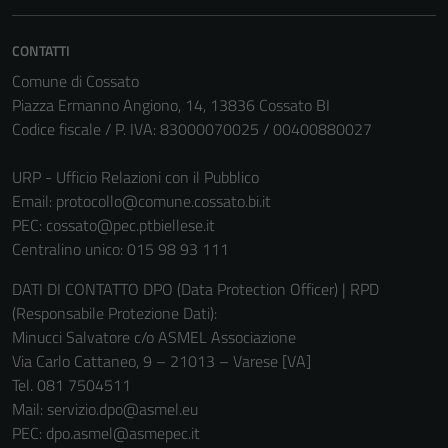
essere
disabilitati.
CONTATTI
Questi cookie
Comune di Cossato
non raccolgono
Piazza Ermanno Angiono, 14, 13836 Cossato BI
informazioni
Codice fiscale / P. IVA: 83000070025 / 00400880027
personali.
URP - Ufficio Relazioni con il Pubblico
Email:
protocollo@comune.cossato.bi.it
PEC:
cossato@pec.ptbiellese.it
Centralino unico: 015 98 93 111
DATI DI CONTATTO DPO (Data Protection Officer) | RPD
(Responsabile Protezione Dati):
Minucci Salvatore c/o ASMEL Associazione
Via Carlo Cattaneo, 9 – 21013 – Varese [VA]
Tel. 081 7504511
Mail: servizio.dpo@asmel.eu
PEC: dpo.asmel@asmepec.it