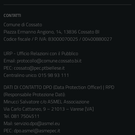
essere
disabilitati.
CONTATTI
Questi cookie
Comune di Cossato
non raccolgono
Piazza Ermanno Angiono, 14, 13836 Cossato BI
informazioni
Codice fiscale / P. IVA: 83000070025 / 00400880027
personali.
URP - Ufficio Relazioni con il Pubblico
Email:
protocollo@comune.cossato.bi.it
PEC:
cossato@pec.ptbiellese.it
Centralino unico: 015 98 93 111
DATI DI CONTATTO DPO (Data Protection Officer) | RPD
(Responsabile Protezione Dati):
Minucci Salvatore c/o ASMEL Associazione
Via Carlo Cattaneo, 9 – 21013 – Varese [VA]
Tel. 081 7504511
Mail: servizio.dpo@asmel.eu
PEC: dpo.asmel@asmepec.it