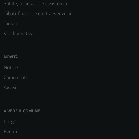
Salute, benessere e assistenza
Tributi, finanze e contravvenzioni
Turismo
Vita lavorativa
NOVITÀ
Notizie
Comunicati
Avvisi
Tecnici
Questi cookie
sono necessari
VIVERE IL COMUNE
per il
Luoghi
funzionamento
del sito e non
Eventi
possono