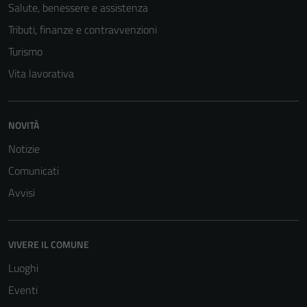
Salute, benessere e assistenza
Tributi, finanze e contravvenzioni
Turismo
Vita lavorativa
NOVITÀ
Notizie
Comunicati
Avvisi
Tecnici
Questi cookie
sono necessari
VIVERE IL COMUNE
per il
Luoghi
funzionamento
del sito e non
Eventi
possono