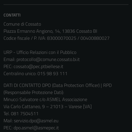
essere
disabilitati.
CONTATTI
Questi cookie
Comune di Cossato
non raccolgono
Piazza Ermanno Angiono, 14, 13836 Cossato BI
informazioni
Codice fiscale / P. IVA: 83000070025 / 00400880027
personali.
URP - Ufficio Relazioni con il Pubblico
Email:
protocollo@comune.cossato.bi.it
PEC:
cossato@pec.ptbiellese.it
Centralino unico: 015 98 93 111
DATI DI CONTATTO DPO (Data Protection Officer) | RPD
(Responsabile Protezione Dati):
Minucci Salvatore c/o ASMEL Associazione
Via Carlo Cattaneo, 9 – 21013 – Varese [VA]
Tel. 081 7504511
Mail: servizio.dpo@asmel.eu
PEC: dpo.asmel@asmepec.it