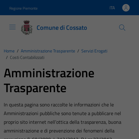
Vai ai contenuti
Vai al footer
ITA
Regione Piemonte
Lingua attiva:
Comune di Cossato
Home
/
Amministrazione Trasparente
/
Servizi Erogati
/
Costi Contabilizzati
Amministrazione
Trasparente
In questa pagina sono raccolte le informazioni che le
Amministrazioni pubbliche sono tenute a pubblicare nel
proprio sito internet nell’ottica della trasparenza, buona
amministrazione e di prevenzione dei fenomeni della