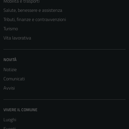
Mobilità e trasporti
Salute, benessere e assistenza
Tributi, finanze e contravvenzioni
Turismo
Vita lavorativa
NOVITÀ
Notizie
Comunicati
Avvisi
Tecnici
Questi cookie
sono necessari
VIVERE IL COMUNE
per il
funzionamento
Luoghi
del sito e non
Eventi