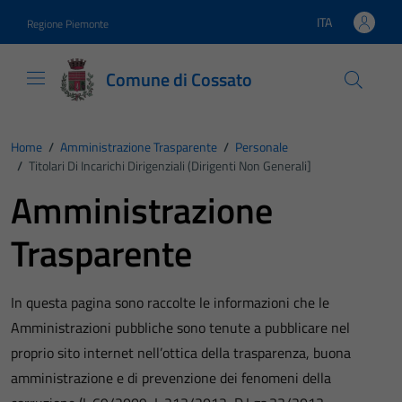
Vai ai contenuti
Vai al footer
ITA
Regione Piemonte
Lingua attiva:
Comune di Cossato
Home
/
Amministrazione Trasparente
/
Personale
/
Titolari Di Incarichi Dirigenziali (dirigenti Non Generali]
Amministrazione
Trasparente
In questa pagina sono raccolte le informazioni che le
Amministrazioni pubbliche sono tenute a pubblicare nel
proprio sito internet nell’ottica della trasparenza, buona
amministrazione e di prevenzione dei fenomeni della