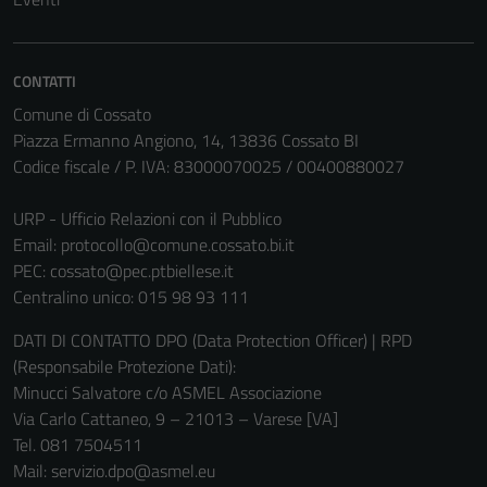
possono
essere
disabilitati.
CONTATTI
Questi cookie
non raccolgono
Comune di Cossato
informazioni
Piazza Ermanno Angiono, 14, 13836 Cossato BI
personali.
Codice fiscale / P. IVA: 83000070025 / 00400880027
URP - Ufficio Relazioni con il Pubblico
Email:
protocollo@comune.cossato.bi.it
PEC:
cossato@pec.ptbiellese.it
Centralino unico: 015 98 93 111
DATI DI CONTATTO DPO (Data Protection Officer) | RPD
(Responsabile Protezione Dati):
Minucci Salvatore c/o ASMEL Associazione
Via Carlo Cattaneo, 9 – 21013 – Varese [VA]
Tel. 081 7504511
Mail: servizio.dpo@asmel.eu