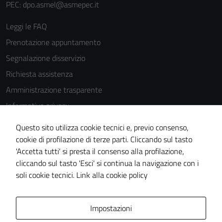
PEC: dpo.asmel@asmepec.it
Leggi le FAQ
Prenotazione appuntamento
Segnalazione disservizio
Richiesta assistenza
Amministrazione trasparente
Informativa privacy
Cookie Policy
Questo sito utilizza cookie tecnici e, previo consenso,
Note legali
cookie di profilazione di terze parti. Cliccando sul tasto
'Accetta tutti' si presta il consenso alla profilazione,
Dichiarazione di accessibilità
cliccando sul tasto 'Esci' si continua la navigazione con i
Piano di miglioramento del sito
soli cookie tecnici.
Link alla cookie policy
Area Privata
Impostazioni