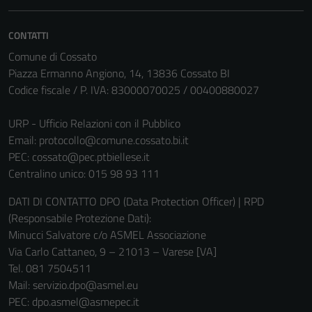
essere
disabilitati.
CONTATTI
Questi cookie
Comune di Cossato
non raccolgono
Piazza Ermanno Angiono, 14, 13836 Cossato BI
informazioni
Codice fiscale / P. IVA: 83000070025 / 00400880027
personali.
URP - Ufficio Relazioni con il Pubblico
Email:
protocollo@comune.cossato.bi.it
PEC:
cossato@pec.ptbiellese.it
Centralino unico: 015 98 93 111
DATI DI CONTATTO DPO (Data Protection Officer) | RPD
(Responsabile Protezione Dati):
Minucci Salvatore c/o ASMEL Associazione
Via Carlo Cattaneo, 9 – 21013 – Varese [VA]
Tel. 081 7504511
Mail: servizio.dpo@asmel.eu
PEC: dpo.asmel@asmepec.it