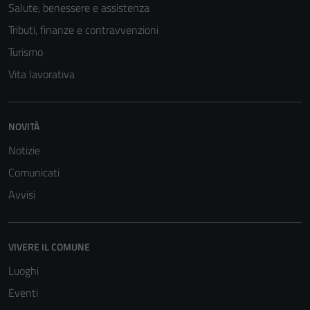
Salute, benessere e assistenza
Tributi, finanze e contravvenzioni
Turismo
Vita lavorativa
NOVITÀ
Notizie
Comunicati
Avvisi
Tecnici
Questi cookie
sono necessari
VIVERE IL COMUNE
per il
Luoghi
funzionamento
del sito e non
Eventi
possono