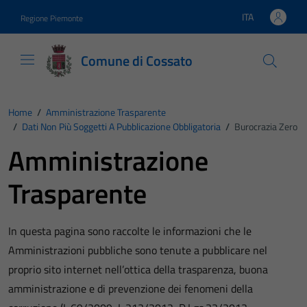
Vai ai contenuti
Vai al footer
ITA
Regione Piemonte
Lingua attiva:
Comune di Cossato
Home
/
Amministrazione Trasparente
/
Dati Non Più Soggetti A Pubblicazione Obbligatoria
/
Burocrazia Zero
Amministrazione
Trasparente
In questa pagina sono raccolte le informazioni che le
Amministrazioni pubbliche sono tenute a pubblicare nel
proprio sito internet nell’ottica della trasparenza, buona
amministrazione e di prevenzione dei fenomeni della