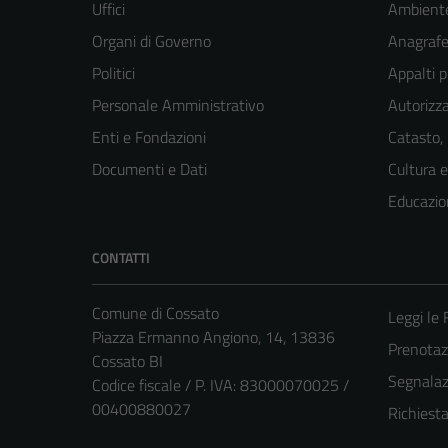
Uffici
Ambient
Organi di Governo
Anagrafe 
Politici
Appalti p
Personale Amministrativo
Autorizza
Enti e Fondazioni
Catasto,
Documenti e Dati
Cultura 
Educazio
CONTATTI
Comune di Cossato
Leggi le
Piazza Ermanno Angiono, 14, 13836
Prenota
Cossato BI
Segnalazi
Codice fiscale / P. IVA: 83000070025 /
00400880027
Richiest