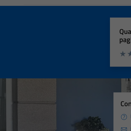
Qua
pag
Valut
Va
Con