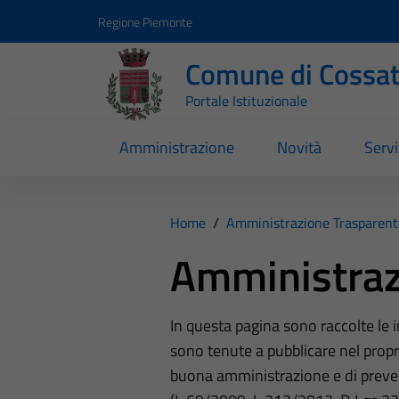
Vai ai contenuti
Vai al footer
Regione Piemonte
Comune di Cossa
Portale Istituzionale
Amministrazione
Novità
Servi
Home
/
Amministrazione Trasparent
Amministraz
In questa pagina sono raccolte le
sono tenute a pubblicare nel propri
buona amministrazione e di preve