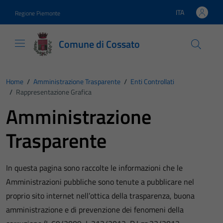
Vai ai contenuti
Vai al footer
ITA
Regione Piemonte
Lingua attiva:
Comune di Cossato
Home
/
Amministrazione Trasparente
/
Enti Controllati
/
Rappresentazione Grafica
Amministrazione
Trasparente
In questa pagina sono raccolte le informazioni che le
Amministrazioni pubbliche sono tenute a pubblicare nel
proprio sito internet nell’ottica della trasparenza, buona
amministrazione e di prevenzione dei fenomeni della