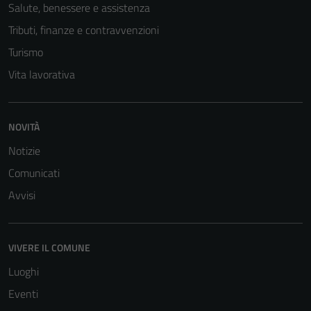
Salute, benessere e assistenza
Tributi, finanze e contravvenzioni
Turismo
Vita lavorativa
NOVITÀ
Notizie
Comunicati
Avvisi
Tecnici
Questi cookie
sono necessari
VIVERE IL COMUNE
per il
Luoghi
funzionamento
del sito e non
Eventi
possono