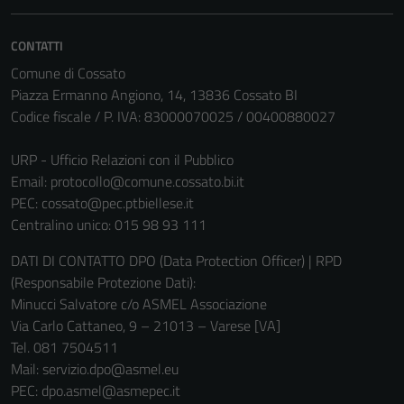
essere
disabilitati.
CONTATTI
Questi cookie
Comune di Cossato
non raccolgono
Piazza Ermanno Angiono, 14, 13836 Cossato BI
informazioni
Codice fiscale / P. IVA: 83000070025 / 00400880027
personali.
URP - Ufficio Relazioni con il Pubblico
Email:
protocollo@comune.cossato.bi.it
PEC:
cossato@pec.ptbiellese.it
Centralino unico: 015 98 93 111
DATI DI CONTATTO DPO (Data Protection Officer) | RPD
(Responsabile Protezione Dati):
Minucci Salvatore c/o ASMEL Associazione
Via Carlo Cattaneo, 9 – 21013 – Varese [VA]
Tel. 081 7504511
Mail: servizio.dpo@asmel.eu
PEC: dpo.asmel@asmepec.it