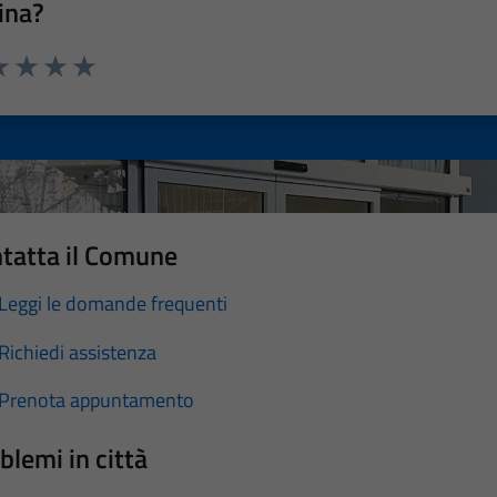
ina?
a 1 stelle su 5
luta 2 stelle su 5
Valuta 3 stelle su 5
Valuta 4 stelle su 5
Valuta 5 stelle su 5
tatta il Comune
Leggi le domande frequenti
Richiedi assistenza
Prenota appuntamento
blemi in città