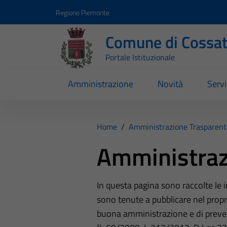
Vai ai contenuti
Vai al footer
Regione Piemonte
Comune di Cossa
Portale Istituzionale
Amministrazione
Novità
Servi
Home
/
Amministrazione Trasparent
Amministraz
In questa pagina sono raccolte le
sono tenute a pubblicare nel propri
buona amministrazione e di preve