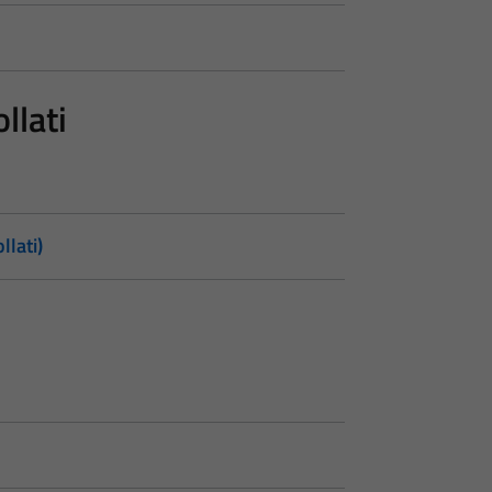
llati
llati)