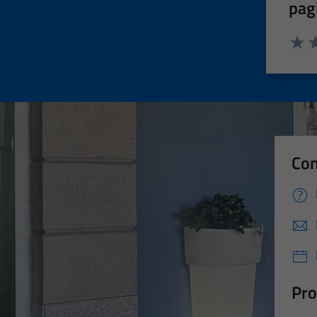
pag
Valut
Va
Con
Pro