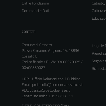
Enti e Fondazioni
Catasto,
Documenti e Dati
Cultura 
Educazio
CONTATTI
Comune di Cossato
Leggi le
Piazza Ermanno Angiono, 14, 13836
Prenota
Cossato BI
Segnalazi
Codice fiscale / P. IVA: 83000070025 /
00400880027
Richiest
URP - Ufficio Relazioni con il Pubblico
Email:
protocollo@comune.cossato.bi.it
PEC:
cossato@pec.ptbiellese.it
Centralino unico: 015 98 93 111
DATI DI CONTATTO DPO (Data