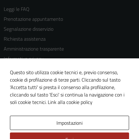
Leggi le FAQ
Prenotazione appuntamento
Segnalazione disservizio
Richiesta assistenza
Amministrazione trasparente
Informativa privacy
Cookie Policy
Questo sito utilizza cookie tecnici e, previo consenso,
Note legali
cookie di profilazione di terze parti. Cliccando sul tasto
'Accetta tutti' si presta il consenso alla profilazione,
Dichiarazione di accessibilità
cliccando sul tasto 'Esci' si continua la navigazione con i
Piano di miglioramento del sito
soli cookie tecnici.
Link alla cookie policy
Area Privata
Impostazioni