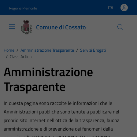
Vai ai contenuti
Vai al footer
ITA
Regione Piemonte
Lingua attiva:
Comune di Cossato
Home
/
Amministrazione Trasparente
/
Servizi Erogati
/
Class Action
Amministrazione
Trasparente
In questa pagina sono raccolte le informazioni che le
Amministrazioni pubbliche sono tenute a pubblicare nel
proprio sito internet nell’ottica della trasparenza, buona
amministrazione e di prevenzione dei fenomeni della