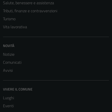
Salute, benessere e assistenza
Tributi, finanze e contravvenzioni
Turismo
Vita lavorativa
NOVITÀ
Notizie
Comunicati
Avvisi
Tecnici
Questi cookie
sono necessari
VIVERE IL COMUNE
per il
Luoghi
funzionamento
del sito e non
Eventi
possono