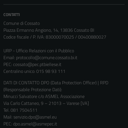
essere
disabilitati.
CONTATTI
Questi cookie
Comune di Cossato
non raccolgono
Piazza Ermanno Angiono, 14, 13836 Cossato BI
informazioni
Codice fiscale / P. IVA: 83000070025 / 00400880027
personali.
URP - Ufficio Relazioni con il Pubblico
Email:
protocollo@comune.cossato.bi.it
PEC:
cossato@pec.ptbiellese.it
Centralino unico: 015 98 93 111
DATI DI CONTATTO DPO (Data Protection Officer) | RPD
(Responsabile Protezione Dati):
Minucci Salvatore c/o ASMEL Associazione
Via Carlo Cattaneo, 9 – 21013 – Varese [VA]
Tel. 081 7504511
Mail: servizio.dpo@asmel.eu
PEC: dpo.asmel@asmepec.it