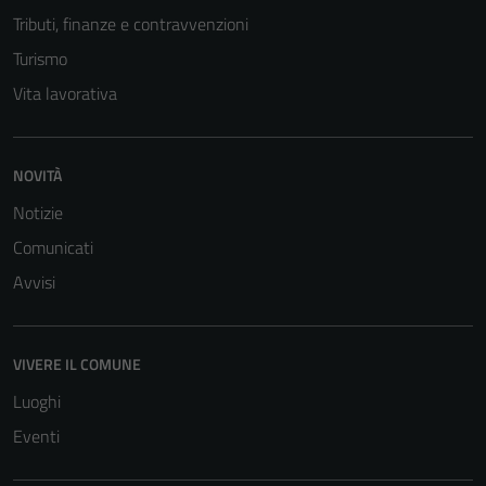
Tributi, finanze e contravvenzioni
Turismo
Vita lavorativa
NOVITÀ
Notizie
Comunicati
Avvisi
Tecnici
Questi cookie
sono necessari
VIVERE IL COMUNE
per il
Luoghi
funzionamento
Eventi
del sito e non
possono