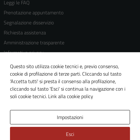
Leggi le FAQ
Prenotazione appuntamento
Segnalazione disservizio
Richiesta assistenza
Amministrazione trasparente
Informativa privacy
Cookie Policy
Questo sito utilizza cookie tecnici e, previo consenso,
Note legali
cookie di profilazione di terze parti. Cliccando sul tasto
'Accetta tutti' si presta il consenso alla profilazione,
Dichiarazione di accessibilità
cliccando sul tasto 'Esci' si continua la navigazione con i
Piano di miglioramento del sito
soli cookie tecnici.
Link alla cookie policy
Area Privata
Impostazioni
Esci