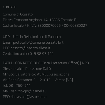
essere
CONTATTI
disabilitati.
Questi cookie
Comune di Cossato
non raccolgono
Piazza Ermanno Angiono, 14, 13836 Cossato BI
informazioni
Codice fiscale / P. IVA: 83000070025 / 00400880027
personali.
URP - Ufficio Relazioni con il Pubblico
Email:
protocollo@comune.cossato.bi.it
PEC:
cossato@pec.ptbiellese.it
Centralino unico: 015 98 93 111
DATI DI CONTATTO DPO (Data Protection Officer) | RPD
(Responsabile Protezione Dati):
Minucci Salvatore c/o ASMEL Associazione
Via Carlo Cattaneo, 9 – 21013 – Varese [VA]
Tel. 081 7504511
Mail: servizio.dpo@asmel.eu
PEC: dpo.asmel@asmepec.it