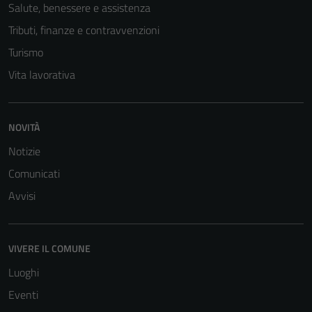
Salute, benessere e assistenza
Tributi, finanze e contravvenzioni
Turismo
Vita lavorativa
NOVITÀ
Notizie
Comunicati
Avvisi
Tecnici
Questi cookie
sono necessari
VIVERE IL COMUNE
per il
Luoghi
funzionamento
del sito e non
Eventi
possono