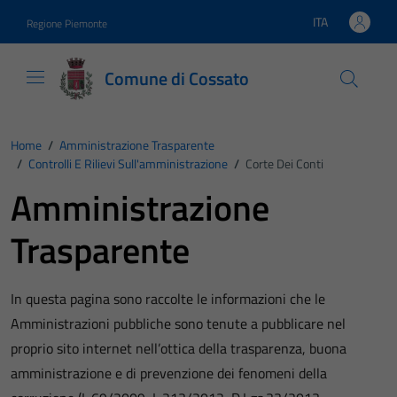
Vai ai contenuti
Vai al footer
ITA
Regione Piemonte
Lingua attiva:
Comune di Cossato
Home
/
Amministrazione Trasparente
/
Controlli E Rilievi Sull'amministrazione
/
Corte Dei Conti
Amministrazione
Trasparente
In questa pagina sono raccolte le informazioni che le
Amministrazioni pubbliche sono tenute a pubblicare nel
proprio sito internet nell’ottica della trasparenza, buona
amministrazione e di prevenzione dei fenomeni della