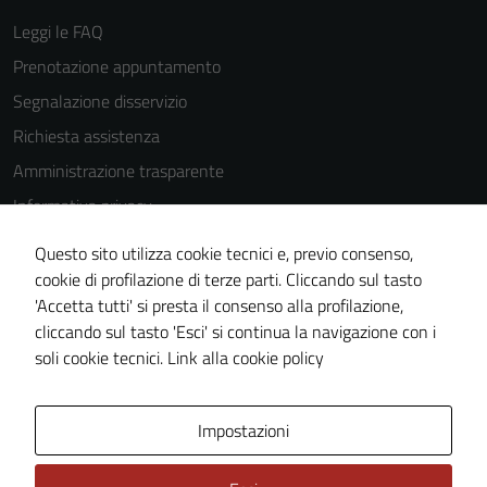
Leggi le FAQ
Prenotazione appuntamento
Segnalazione disservizio
Richiesta assistenza
Amministrazione trasparente
Informativa privacy
Cookie Policy
Questo sito utilizza cookie tecnici e, previo consenso,
Note legali
cookie di profilazione di terze parti. Cliccando sul tasto
'Accetta tutti' si presta il consenso alla profilazione,
Dichiarazione di accessibilità
cliccando sul tasto 'Esci' si continua la navigazione con i
Piano di miglioramento del sito
soli cookie tecnici.
Link alla cookie policy
Area Privata
Impostazioni