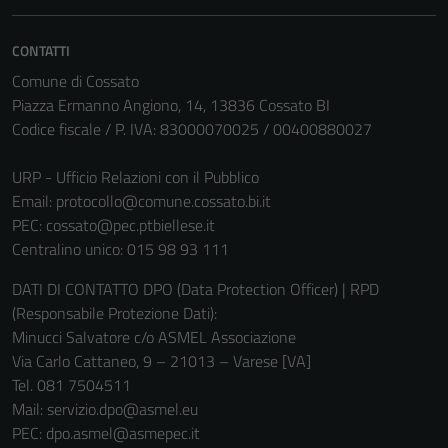
essere
disabilitati.
CONTATTI
Questi cookie
Comune di Cossato
non raccolgono
Piazza Ermanno Angiono, 14, 13836 Cossato BI
informazioni
Codice fiscale / P. IVA: 83000070025 / 00400880027
personali.
URP - Ufficio Relazioni con il Pubblico
Email:
protocollo@comune.cossato.bi.it
PEC:
cossato@pec.ptbiellese.it
Centralino unico: 015 98 93 111
DATI DI CONTATTO DPO (Data Protection Officer) | RPD
(Responsabile Protezione Dati):
Minucci Salvatore c/o ASMEL Associazione
Via Carlo Cattaneo, 9 – 21013 – Varese [VA]
Tel. 081 7504511
Mail: servizio.dpo@asmel.eu
PEC: dpo.asmel@asmepec.it