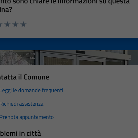
nto sono chiare le informazioni su questa
ina?
a 1 stelle su 5
luta 2 stelle su 5
Valuta 3 stelle su 5
Valuta 4 stelle su 5
Valuta 5 stelle su 5
tatta il Comune
Leggi le domande frequenti
Richiedi assistenza
Prenota appuntamento
blemi in città