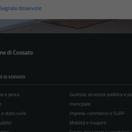
Segnala disservizio
e di Cossato
E DI SERVIZIO
ra e pesca
Giustizia, sicurezza pubblica e po
e
municipale
e stato civile
Imprese, commercio e SUAP
ubblici
Mobilità e trasporti
zioni
Salute, benessere e assistenza