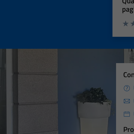
Qua
pag
Valut
Va
Con
Pro