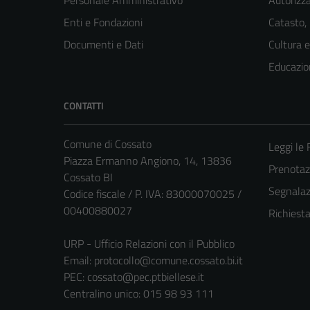
Enti e Fondazioni
Catasto,
Documenti e Dati
Cultura 
Educazio
CONTATTI
Comune di Cossato
Leggi le
Piazza Ermanno Angiono, 14, 13836
Prenota
Cossato BI
Segnalazi
Codice fiscale / P. IVA: 83000070025 /
00400880027
Richiest
URP - Ufficio Relazioni con il Pubblico
Email:
protocollo@comune.cossato.bi.it
PEC:
cossato@pec.ptbiellese.it
Centralino unico: 015 98 93 111