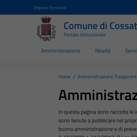
Vai ai contenuti
Vai al footer
Regione Piemonte
Comune di Cossa
Portale Istituzionale
Amministrazione
Novità
Servi
Home
/
Amministrazione Trasparent
Amministraz
In questa pagina sono raccolte le
sono tenute a pubblicare nel propri
buona amministrazione e di preve