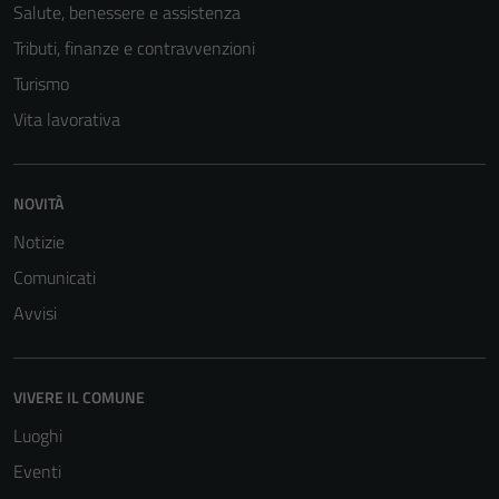
Salute, benessere e assistenza
Tributi, finanze e contravvenzioni
Turismo
Vita lavorativa
NOVITÀ
Notizie
Comunicati
Avvisi
Tecnici
Questi cookie
sono necessari
VIVERE IL COMUNE
per il
Luoghi
funzionamento
del sito e non
Eventi
possono