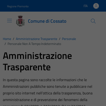
Vai ai contenuti
Vai al footer
ITA
Regione Piemonte
Lingua attiva:
Comune di Cossato
Home
/
Amministrazione Trasparente
/
Personale
/
Personale Non A Tempo Indeterminato
Amministrazione
Trasparente
In questa pagina sono raccolte le informazioni che le
Amministrazioni pubbliche sono tenute a pubblicare nel
proprio sito internet nell’ottica della trasparenza, buona
amministrazione e di prevenzione dei fenomeni della