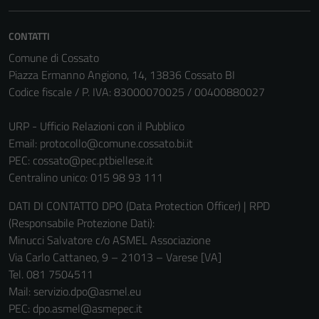
essere
disabilitati.
CONTATTI
Questi cookie
Comune di Cossato
non raccolgono
Piazza Ermanno Angiono, 14, 13836 Cossato BI
informazioni
Codice fiscale / P. IVA: 83000070025 / 00400880027
personali.
URP - Ufficio Relazioni con il Pubblico
Email:
protocollo@comune.cossato.bi.it
PEC:
cossato@pec.ptbiellese.it
Centralino unico: 015 98 93 111
DATI DI CONTATTO DPO (Data Protection Officer) | RPD
(Responsabile Protezione Dati):
Minucci Salvatore c/o ASMEL Associazione
Via Carlo Cattaneo, 9 – 21013 – Varese [VA]
Tel. 081 7504511
Mail: servizio.dpo@asmel.eu
PEC: dpo.asmel@asmepec.it