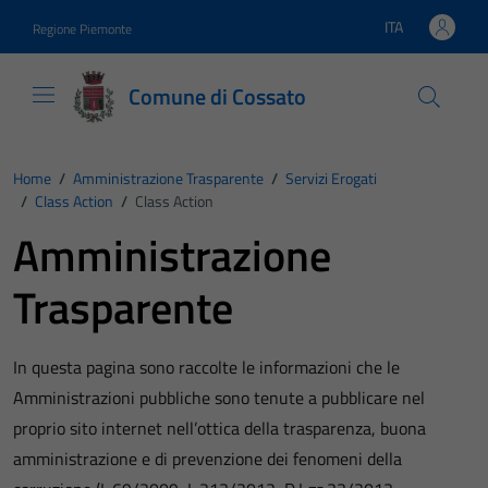
Vai ai contenuti
Vai al footer
ITA
Regione Piemonte
Lingua attiva:
Comune di Cossato
Home
/
Amministrazione Trasparente
/
Servizi Erogati
/
Class Action
/
Class Action
Amministrazione
Trasparente
In questa pagina sono raccolte le informazioni che le
Amministrazioni pubbliche sono tenute a pubblicare nel
proprio sito internet nell’ottica della trasparenza, buona
amministrazione e di prevenzione dei fenomeni della