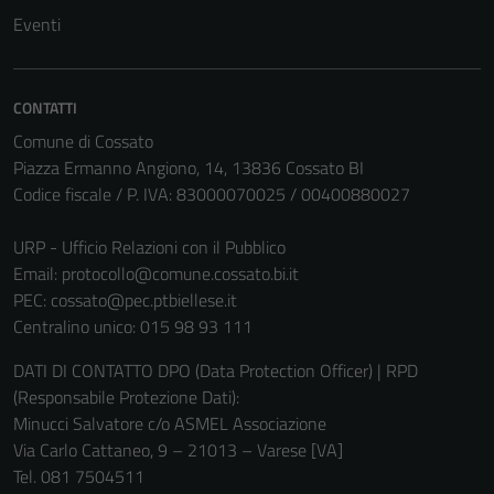
possono
Eventi
essere
disabilitati.
Questi cookie
CONTATTI
non raccolgono
Comune di Cossato
informazioni
Piazza Ermanno Angiono, 14, 13836 Cossato BI
personali.
Codice fiscale / P. IVA: 83000070025 / 00400880027
URP - Ufficio Relazioni con il Pubblico
Email:
protocollo@comune.cossato.bi.it
PEC:
cossato@pec.ptbiellese.it
Centralino unico: 015 98 93 111
DATI DI CONTATTO DPO (Data Protection Officer) | RPD
(Responsabile Protezione Dati):
Minucci Salvatore c/o ASMEL Associazione
Via Carlo Cattaneo, 9 – 21013 – Varese [VA]
Tel. 081 7504511