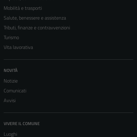
Mobilità e trasporti
Salute, benessere e assistenza
Tributi, finanze e contravvenzioni
Turismo
Vita lavorativa
NOVITÀ
Notizie
Comunicati
Tecnici
Avvisi
Questi cookie
sono necessari
per il
VIVERE IL COMUNE
funzionamento
Luoghi
del sito e non