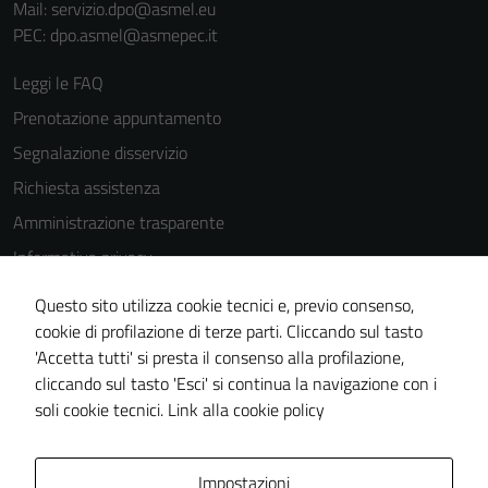
Mail: servizio.dpo@asmel.eu
PEC: dpo.asmel@asmepec.it
Leggi le FAQ
Prenotazione appuntamento
Segnalazione disservizio
Richiesta assistenza
Amministrazione trasparente
Informativa privacy
Cookie Policy
Questo sito utilizza cookie tecnici e, previo consenso,
Note legali
cookie di profilazione di terze parti. Cliccando sul tasto
'Accetta tutti' si presta il consenso alla profilazione,
Dichiarazione di accessibilità
cliccando sul tasto 'Esci' si continua la navigazione con i
Piano di miglioramento del sito
soli cookie tecnici.
Link alla cookie policy
Area Privata
Impostazioni