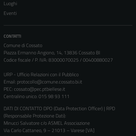
del sito e non
Luoghi
possono
Eventi
essere
disabilitati.
Questi cookie
CONTATTI
non raccolgono
informazioni
Comune di Cossato
personali.
Piazza Ermanno Angiono, 14, 13836 Cossato BI
Codice fiscale / P. IVA: 83000070025 / 00400880027
URP - Ufficio Relazioni con il Pubblico
Email:
protocollo@comune.cossato.bi.it
PEC:
cossato@pec.ptbiellese.it
Centralino unico: 015 98 93 111
DATI DI CONTATTO DPO (Data Protection Officer) | RPD
(Responsabile Protezione Dati):
Minucci Salvatore c/o ASMEL Associazione
Via Carlo Cattaneo, 9 – 21013 – Varese [VA]