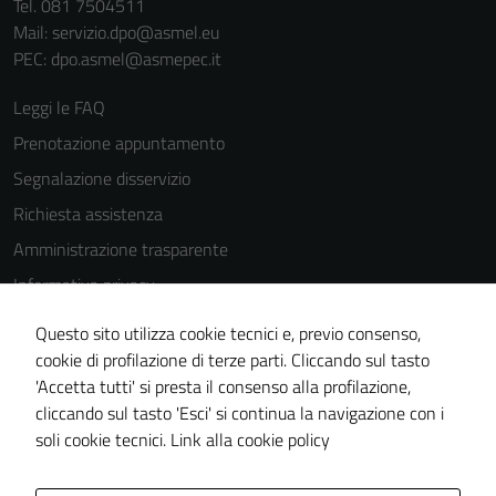
Tel. 081 7504511
Mail: servizio.dpo@asmel.eu
PEC: dpo.asmel@asmepec.it
Leggi le FAQ
Prenotazione appuntamento
Segnalazione disservizio
Richiesta assistenza
Amministrazione trasparente
Informativa privacy
Cookie Policy
Questo sito utilizza cookie tecnici e, previo consenso,
Note legali
cookie di profilazione di terze parti. Cliccando sul tasto
'Accetta tutti' si presta il consenso alla profilazione,
Dichiarazione di accessibilità
cliccando sul tasto 'Esci' si continua la navigazione con i
Piano di miglioramento del sito
soli cookie tecnici.
Link alla cookie policy