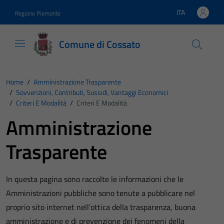
Vai ai contenuti
Vai al footer
ITA
Regione Piemonte
Lingua attiva:
Comune di Cossato
Home
/
Amministrazione Trasparente
/
Sovvenzioni, Contributi, Sussidi, Vantaggi Economici
/
Criteri E Modalità
/
Criteri E Modalità
Amministrazione
Trasparente
In questa pagina sono raccolte le informazioni che le
Amministrazioni pubbliche sono tenute a pubblicare nel
proprio sito internet nell’ottica della trasparenza, buona
amministrazione e di prevenzione dei fenomeni della