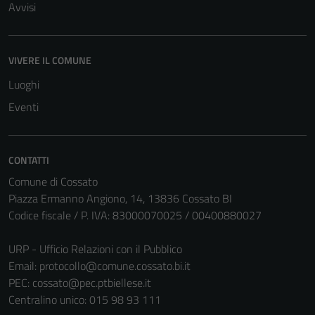
Avvisi
per il
funzionamento
del sito e non
possono
VIVERE IL COMUNE
essere
Luoghi
disabilitati.
Eventi
Questi cookie
non raccolgono
informazioni
personali.
CONTATTI
Comune di Cossato
Piazza Ermanno Angiono, 14, 13836 Cossato BI
Codice fiscale / P. IVA: 83000070025 / 00400880027
URP - Ufficio Relazioni con il Pubblico
Email:
protocollo@comune.cossato.bi.it
PEC:
cossato@pec.ptbiellese.it
Centralino unico: 015 98 93 111