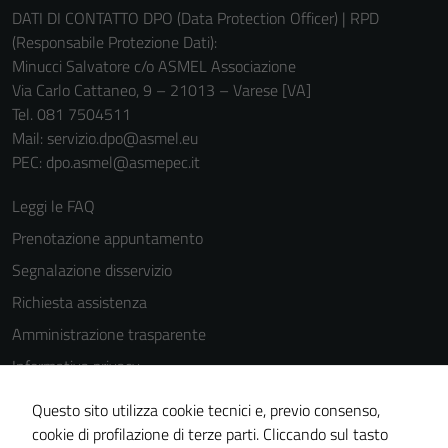
DATI DI CONTATTO DPO (Data Protection Officer) | RPD
(Responsabile Protezione Dati):
Minucci Salvatore c/o ASMEL Associazione
Via Carlo Cattaneo, 9 – 21013 – Varese [VA]
Tel. 081 7504511
Mail: servizio.dpo@asmel.eu
PEC: dpo.asmel@asmepec.it
Leggi le FAQ
Prenotazione appuntamento
Segnalazione disservizio
Richiesta assistenza
Amministrazione trasparente
Informativa privacy
Cookie Policy
Questo sito utilizza cookie tecnici e, previo consenso,
Note legali
cookie di profilazione di terze parti. Cliccando sul tasto