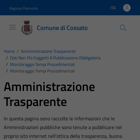
Vai ai contenuti
Vai al footer
ITA
Regione Piemonte
Lingua attiva:
Comune di Cossato
Home
/
Amministrazione Trasparente
/
Dati Non Più Soggetti A Pubblicazione Obbligatoria
/
Monitoraggio Tempi Procedimentali
/
Monitoraggio Tempi Procedimentali
Amministrazione
Trasparente
In questa pagina sono raccolte le informazioni che le
Amministrazioni pubbliche sono tenute a pubblicare nel
proprio sito internet nell’ottica della trasparenza, buona