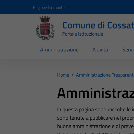
Vai ai contenuti
Vai al footer
Regione Piemonte
Comune di Cossa
Portale Istituzionale
Amministrazione
Novità
Servi
Home
/
Amministrazione Trasparent
Amministraz
In questa pagina sono raccolte le
sono tenute a pubblicare nel propri
buona amministrazione e di preve