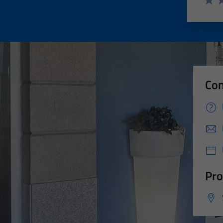
Valut
Va
Con
Pro