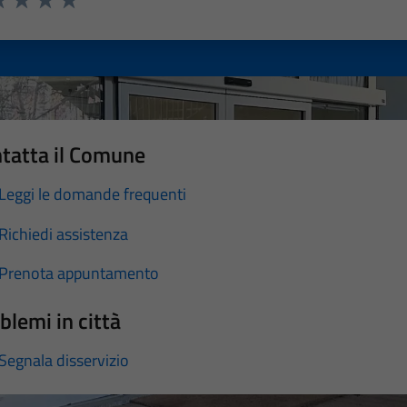
a 1 stelle su 5
luta 2 stelle su 5
Valuta 3 stelle su 5
Valuta 4 stelle su 5
Valuta 5 stelle su 5
tatta il Comune
Leggi le domande frequenti
Richiedi assistenza
Prenota appuntamento
blemi in città
Segnala disservizio