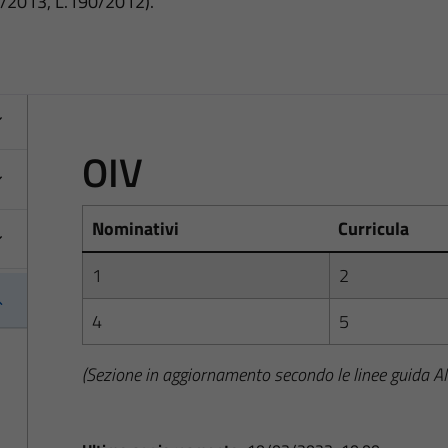
3/2013, L.190/2012).
OIV
Nominativi
Curricula
1
2
4
5
(Sezione in aggiornamento secondo le linee guida 