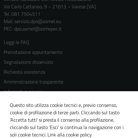
Via Carlo Cattaneo, 9 – 21013 – Varese [VA]
Tel. 081 7504511
Mail: servizio.dpo@asmel.eu
PEC: dpo.asmel@asmepec.it
Leggi le FAQ
Prenotazione appuntamento
Segnalazione disservizio
Richiesta assistenza
Amministrazione trasparente
Informativa privacy
Cookie Policy
Questo sito utilizza cookie tecnici e, previo consenso,
Note legali
cookie di profilazione di terze parti. Cliccando sul tasto
'Accetta tutti' si presta il consenso alla profilazione,
Dichiarazione di accessibilità
cliccando sul tasto 'Esci' si continua la navigazione con i
Piano di miglioramento del sito
soli cookie tecnici.
Link alla cookie policy