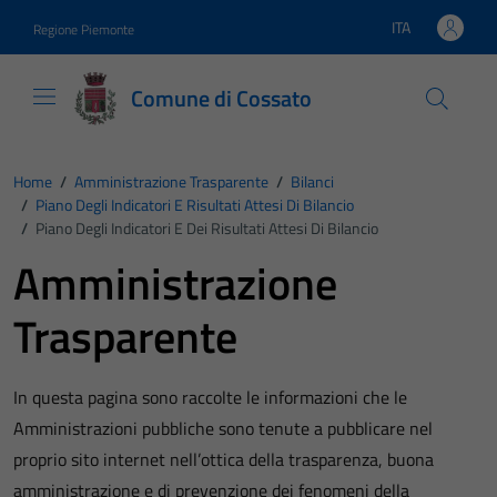
Vai ai contenuti
Vai al footer
ITA
Regione Piemonte
Lingua attiva:
Comune di Cossato
Home
/
Amministrazione Trasparente
/
Bilanci
/
Piano Degli Indicatori E Risultati Attesi Di Bilancio
/
Piano Degli Indicatori E Dei Risultati Attesi Di Bilancio
Amministrazione
Trasparente
In questa pagina sono raccolte le informazioni che le
Amministrazioni pubbliche sono tenute a pubblicare nel
proprio sito internet nell’ottica della trasparenza, buona
amministrazione e di prevenzione dei fenomeni della