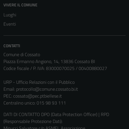
VIVERE IL COMUNE
del sito e non
possono
Luoghi
essere
Eventi
disabilitati.
Questi cookie
non raccolgono
CONTATTI
informazioni
Comune di Cossato
personali.
Piazza Ermanno Angiono, 14, 13836 Cossato BI
Codice fiscale / P. IVA: 83000070025 / 00400880027
URP - Ufficio Relazioni con il Pubblico
Email:
protocollo@comune.cossato.bi.it
PEC:
cossato@pec.ptbiellese.it
Centralino unico: 015 98 93 111
DATI DI CONTATTO DPO (Data Protection Officer) | RPD
(Responsabile Protezione Dati):
Minucci Salvatore c/o ASMEL Associazione