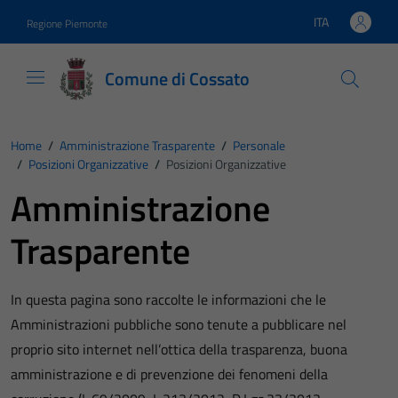
Vai ai contenuti
Vai al footer
ITA
Regione Piemonte
Lingua attiva:
Comune di Cossato
Home
/
Amministrazione Trasparente
/
Personale
/
Posizioni Organizzative
/
Posizioni Organizzative
Amministrazione
Trasparente
In questa pagina sono raccolte le informazioni che le
Amministrazioni pubbliche sono tenute a pubblicare nel
proprio sito internet nell’ottica della trasparenza, buona
amministrazione e di prevenzione dei fenomeni della