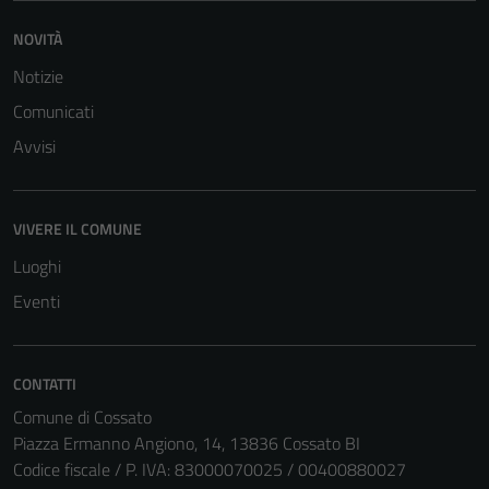
Questi cookie
NOVITÀ
sono necessari
Notizie
per il
funzionamento
Comunicati
del sito e non
Avvisi
possono
essere
disabilitati.
VIVERE IL COMUNE
Questi cookie
non raccolgono
Luoghi
informazioni
Eventi
personali.
CONTATTI
Comune di Cossato
Piazza Ermanno Angiono, 14, 13836 Cossato BI
Codice fiscale / P. IVA: 83000070025 / 00400880027