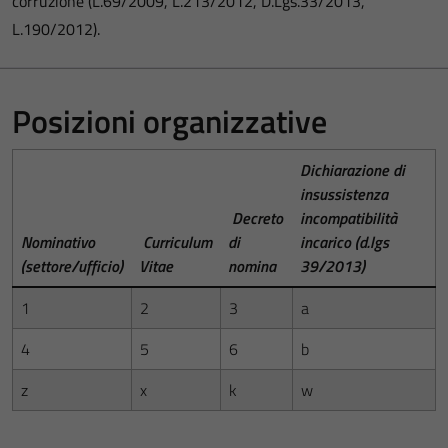
corruzione (L.69/2009, L.213/2012, D.Lgs.33/2013,
L.190/2012).
Posizioni organizzative
Dichiarazione di
insussistenza
Decreto
incompatibilità
Nominativo
Curriculum
di
incarico (d.lgs
(settore/ufficio)
Vitae
nomina
39/2013)
1
2
3
a
4
5
6
b
z
x
k
w