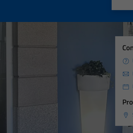
Valut
Va
Con
Pro