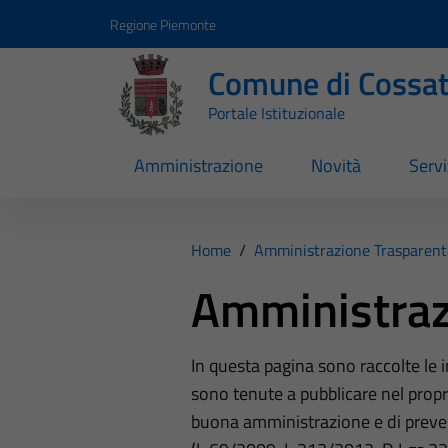
Vai ai contenuti
Vai al footer
Regione Piemonte
Comune di Cossa
Portale Istituzionale
Amministrazione
Novità
Servi
Home
/
Amministrazione Trasparent
Amministraz
In questa pagina sono raccolte le
sono tenute a pubblicare nel propri
buona amministrazione e di preve