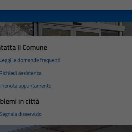
a 1 stelle su 5
luta 2 stelle su 5
Valuta 3 stelle su 5
Valuta 4 stelle su 5
Valuta 5 stelle su 5
tatta il Comune
Leggi le domande frequenti
Richiedi assistenza
Prenota appuntamento
blemi in città
Segnala disservizio