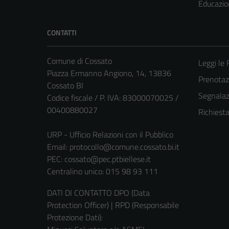
Educazio
CONTATTI
Comune di Cossato
Leggi le
Piazza Ermanno Angiono, 14, 13836
Prenota
Cossato BI
Segnalazi
Codice fiscale / P. IVA: 83000070025 /
00400880027
Richiest
URP - Ufficio Relazioni con il Pubblico
Email:
protocollo@comune.cossato.bi.it
PEC:
cossato@pec.ptbiellese.it
Centralino unico: 015 98 93 111
DATI DI CONTATTO DPO (Data
Protection Officer) | RPD (Responsabile
Protezione Dati):