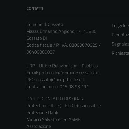
CONTATTI
Comune di Cossato
Leggi le
Piazza Ermanno Angiono, 14, 13836
Prenota
Cossato BI
Segnalazi
Codice fiscale / P. IVA: 83000070025 /
00400880027
Richiest
URP - Ufficio Relazioni con il Pubblico
Email:
protocollo@comune.cossato.bi.it
PEC:
cossato@pec.ptbiellese.it
Centralino unico: 015 98 93 111
DATI DI CONTATTO DPO (Data
Protection Officer) | RPD (Responsabile
Protezione Dati):
Minucci Salvatore c/o ASMEL
Associazione