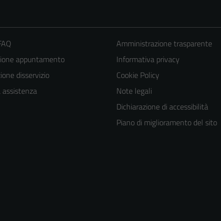
 FAQ
Amministrazione trasparente
zione appuntamento
Informativa privacy
one disservizio
Cookie Policy
a assistenza
Note legali
Dichiarazione di accessibilità
Piano di miglioramento del sito
Tecnici
Questi cookie
sono necessari
per il