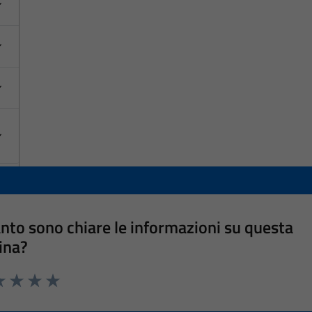
nto sono chiare le informazioni su questa
ina?
a 1 stelle su 5
luta 2 stelle su 5
Valuta 3 stelle su 5
Valuta 4 stelle su 5
Valuta 5 stelle su 5