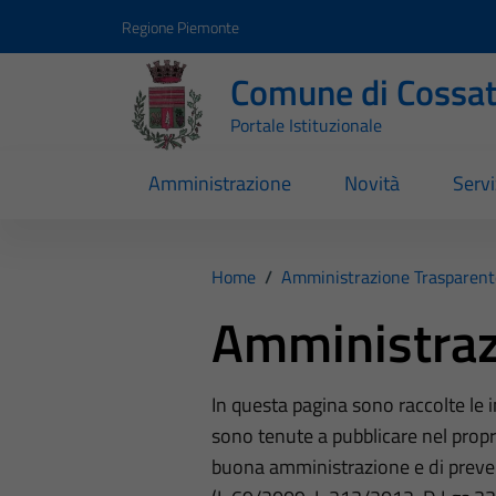
Vai ai contenuti
Vai al footer
Regione Piemonte
Comune di Cossa
Portale Istituzionale
Amministrazione
Novità
Servi
Home
/
Amministrazione Trasparent
Amministraz
In questa pagina sono raccolte le
sono tenute a pubblicare nel propri
buona amministrazione e di preve