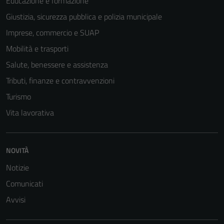
Educazione e formazione
Giustizia, sicurezza pubblica e polizia municipale
Imprese, commercio e SUAP
Mobilità e trasporti
Salute, benessere e assistenza
Tecnici
Questi cookie
Tributi, finanze e contravvenzioni
sono necessari
Turismo
per il
Vita lavorativa
funzionamento
del sito e non
possono
essere
NOVITÀ
disabilitati.
Notizie
Questi cookie
Comunicati
non raccolgono
informazioni
Avvisi
personali.