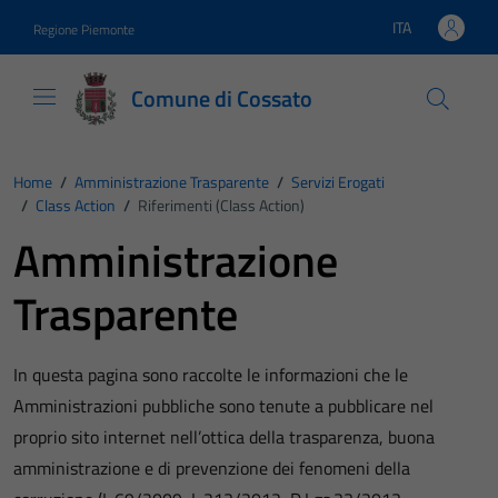
Vai ai contenuti
Vai al footer
ITA
Regione Piemonte
Lingua attiva:
Comune di Cossato
Home
/
Amministrazione Trasparente
/
Servizi Erogati
/
Class Action
/
Riferimenti (Class Action)
Amministrazione
Trasparente
In questa pagina sono raccolte le informazioni che le
Amministrazioni pubbliche sono tenute a pubblicare nel
proprio sito internet nell’ottica della trasparenza, buona
amministrazione e di prevenzione dei fenomeni della