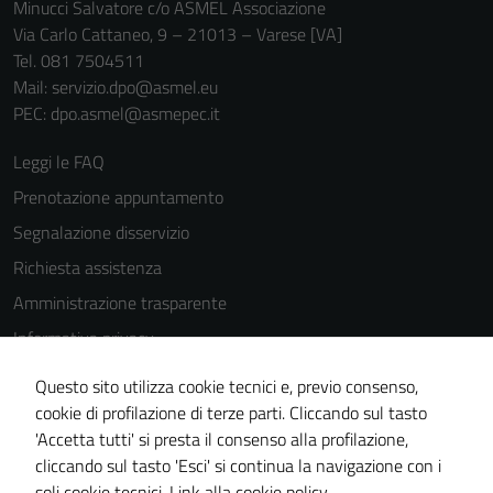
Minucci Salvatore c/o ASMEL Associazione
Via Carlo Cattaneo, 9 – 21013 – Varese [VA]
Tel. 081 7504511
Mail: servizio.dpo@asmel.eu
PEC: dpo.asmel@asmepec.it
Leggi le FAQ
Prenotazione appuntamento
Segnalazione disservizio
Richiesta assistenza
Amministrazione trasparente
Informativa privacy
Cookie Policy
Questo sito utilizza cookie tecnici e, previo consenso,
Note legali
cookie di profilazione di terze parti. Cliccando sul tasto
'Accetta tutti' si presta il consenso alla profilazione,
Dichiarazione di accessibilità
cliccando sul tasto 'Esci' si continua la navigazione con i
Piano di miglioramento del sito
soli cookie tecnici.
Link alla cookie policy