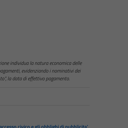
azione individua la natura economica delle
pagamenti, evidenziando i nominativi dei
to”, la data di effettivo pagamento.
accesso civico e gli obblighi di pubblicita’,