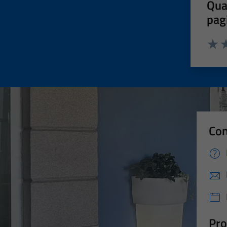
Qua
pag
Valut
Va
Con
Pro