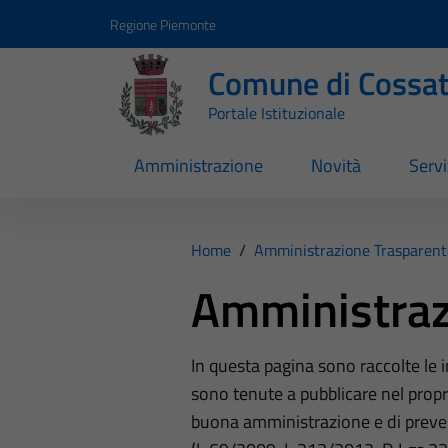
Vai ai contenuti
Vai al footer
Regione Piemonte
Comune di Cossa
Portale Istituzionale
Amministrazione
Novità
Servi
Home
/
Amministrazione Trasparent
Amministraz
In questa pagina sono raccolte le
sono tenute a pubblicare nel propri
buona amministrazione e di preve