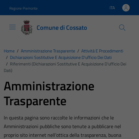
Vai ai contenuti
Vai al footer
ITA
Regione Piemonte
Lingua attiva:
Comune di Cossato
Home
/
Amministrazione Trasparente
/
Attività E Procedimenti
/
Dichiarazioni Sostitutive E Acquisizione D'ufficio Dei Dati
/
Riferimenti (Dichiarazioni Sostitutive E Acquisizione D’ufficio Dei
Dati)
Amministrazione
Trasparente
In questa pagina sono raccolte le informazioni che le
Amministrazioni pubbliche sono tenute a pubblicare nel
proprio sito internet nell’ottica della trasparenza, buona