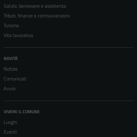
Salute, benessere e assistenza
essere
disabilitati.
Tributi, finanze e contravvenzioni
Questi cookie
Turismo
non raccolgono
Vita lavorativa
informazioni
personali.
NOVITÀ
Notizie
Comunicati
Avvisi
VIVERE IL COMUNE
Luoghi
Eventi