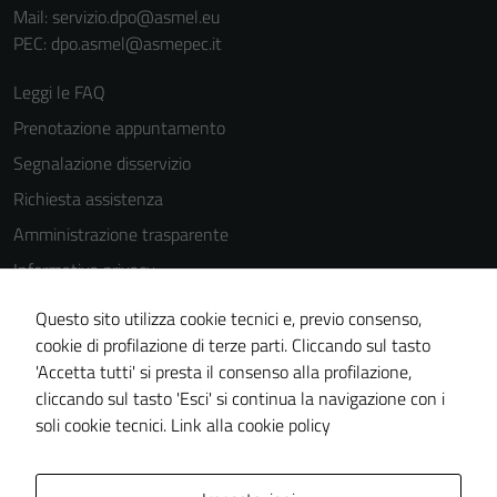
Mail: servizio.dpo@asmel.eu
PEC: dpo.asmel@asmepec.it
Leggi le FAQ
Prenotazione appuntamento
Segnalazione disservizio
Richiesta assistenza
Amministrazione trasparente
Informativa privacy
Cookie Policy
Questo sito utilizza cookie tecnici e, previo consenso,
Note legali
cookie di profilazione di terze parti. Cliccando sul tasto
'Accetta tutti' si presta il consenso alla profilazione,
Dichiarazione di accessibilità
cliccando sul tasto 'Esci' si continua la navigazione con i
Piano di miglioramento del sito
soli cookie tecnici.
Link alla cookie policy
Area Privata