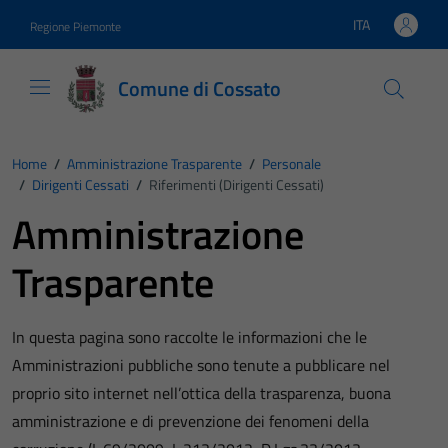
Vai ai contenuti
Vai al footer
ITA
Regione Piemonte
Lingua attiva:
Comune di Cossato
Home
/
Amministrazione Trasparente
/
Personale
/
Dirigenti Cessati
/
Riferimenti (Dirigenti Cessati)
Amministrazione
Trasparente
In questa pagina sono raccolte le informazioni che le
Amministrazioni pubbliche sono tenute a pubblicare nel
proprio sito internet nell’ottica della trasparenza, buona
amministrazione e di prevenzione dei fenomeni della