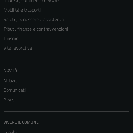
Imprese, commercio e SUAP
Mobilità e trasporti
Salute, benessere e assistenza
Tributi, finanze e contravvenzioni
Tecnici
Questi cookie
Turismo
sono necessari
Vita lavorativa
per il
funzionamento
del sito e non
NOVITÀ
possono
essere
Notizie
disabilitati.
Comunicati
Questi cookie
Avvisi
non raccolgono
informazioni
personali.
VIVERE IL COMUNE
Luoghi