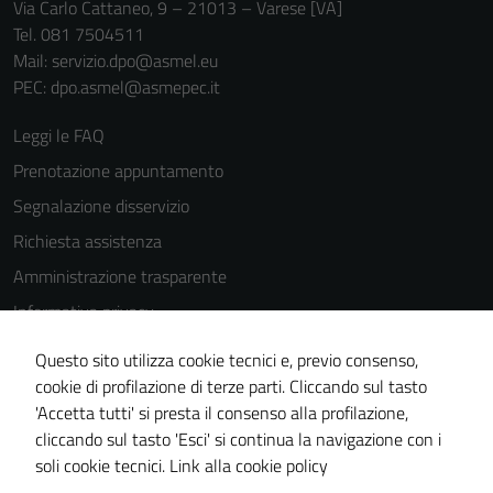
Via Carlo Cattaneo, 9 – 21013 – Varese [VA]
Tel. 081 7504511
Mail: servizio.dpo@asmel.eu
PEC: dpo.asmel@asmepec.it
Leggi le FAQ
Prenotazione appuntamento
Segnalazione disservizio
Richiesta assistenza
Amministrazione trasparente
Informativa privacy
Cookie Policy
Questo sito utilizza cookie tecnici e, previo consenso,
Note legali
cookie di profilazione di terze parti. Cliccando sul tasto
'Accetta tutti' si presta il consenso alla profilazione,
Dichiarazione di accessibilità
cliccando sul tasto 'Esci' si continua la navigazione con i
Piano di miglioramento del sito
soli cookie tecnici.
Link alla cookie policy