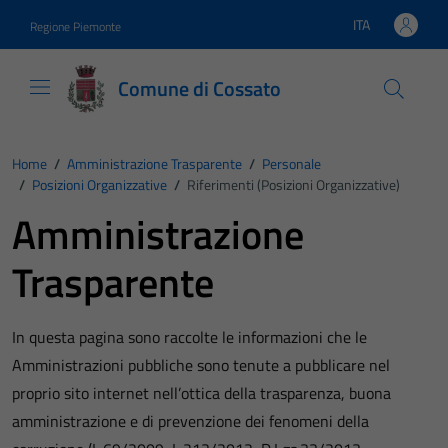
Vai ai contenuti
Vai al footer
ITA
Regione Piemonte
Lingua attiva:
Comune di Cossato
Home
/
Amministrazione Trasparente
/
Personale
/
Posizioni Organizzative
/
Riferimenti (Posizioni Organizzative)
Amministrazione
Trasparente
In questa pagina sono raccolte le informazioni che le
Amministrazioni pubbliche sono tenute a pubblicare nel
proprio sito internet nell’ottica della trasparenza, buona
amministrazione e di prevenzione dei fenomeni della