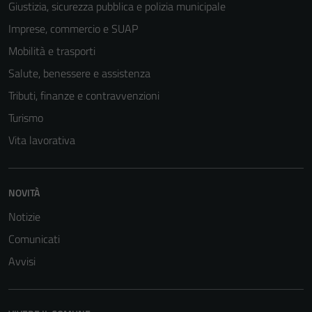
Giustizia, sicurezza pubblica e polizia municipale
Imprese, commercio e SUAP
Mobilità e trasporti
Salute, benessere e assistenza
Tecnici
Tributi, finanze e contravvenzioni
Questi cookie
Turismo
sono necessari
per il
Vita lavorativa
funzionamento
del sito e non
possono
NOVITÀ
essere
Notizie
disabilitati.
Questi cookie
Comunicati
non raccolgono
Avvisi
informazioni
personali.