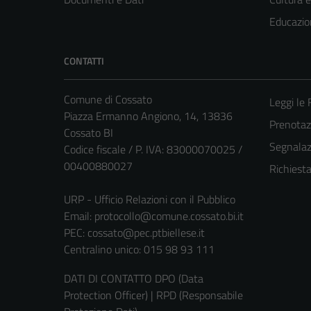
Educazio
CONTATTI
Comune di Cossato
Leggi le
Piazza Ermanno Angiono, 14, 13836
Prenota
Cossato BI
Segnalazi
Codice fiscale / P. IVA: 83000070025 /
00400880027
Richiest
URP - Ufficio Relazioni con il Pubblico
Email:
protocollo@comune.cossato.bi.it
PEC:
cossato@pec.ptbiellese.it
Centralino unico: 015 98 93 111
DATI DI CONTATTO DPO (Data
Protection Officer) | RPD (Responsabile