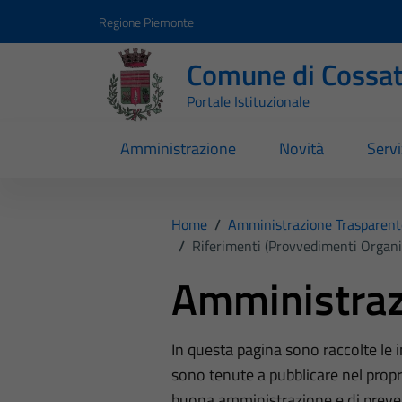
Vai ai contenuti
Vai al footer
Regione Piemonte
Comune di Cossa
Portale Istituzionale
Amministrazione
Novità
Servi
Home
/
Amministrazione Trasparent
/
Riferimenti (Provvedimenti Organi 
Amministraz
In questa pagina sono raccolte le
sono tenute a pubblicare nel propri
buona amministrazione e di preve