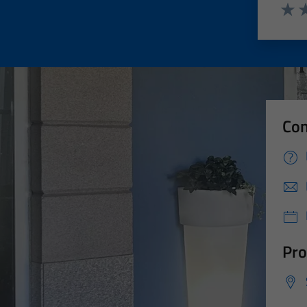
Valut
Va
Con
Pro