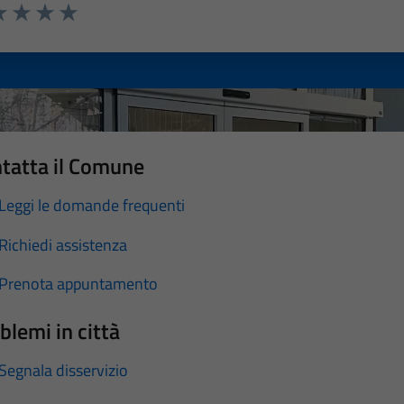
a 1 stelle su 5
luta 2 stelle su 5
Valuta 3 stelle su 5
Valuta 4 stelle su 5
Valuta 5 stelle su 5
tatta il Comune
Leggi le domande frequenti
Richiedi assistenza
Prenota appuntamento
blemi in città
Segnala disservizio