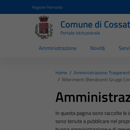
Vai ai contenuti
Vai al footer
Regione Piemonte
Comune di Cossa
Portale Istituzionale
Amministrazione
Novità
Servi
Home
/
Amministrazione Trasparent
/
Riferimenti (Rendiconti Gruppi Cons
Amministraz
In questa pagina sono raccolte le
sono tenute a pubblicare nel propri
buona amministrazione e di preve