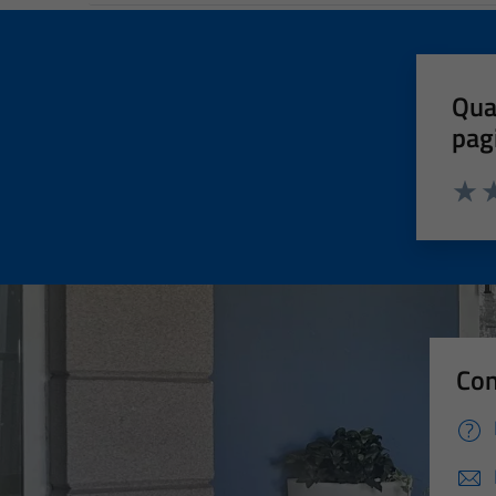
Qua
pag
Valut
Va
Con