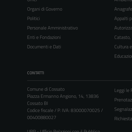
Organi di Governo
Anagrafe 
Politici
Appalti p
Personale Amministrativo
Autorizza
Enti e Fondazioni
Catasto,
Documenti e Dati
Cultura 
Educazio
CONTATTI
Comune di Cossato
Leggi le
Piazza Ermanno Angiono, 14, 13836
Prenota
Cossato BI
Segnalazi
Codice fiscale / P. IVA: 83000070025 /
00400880027
Richiest
URP - Ufficio Relazioni con il Pubblico