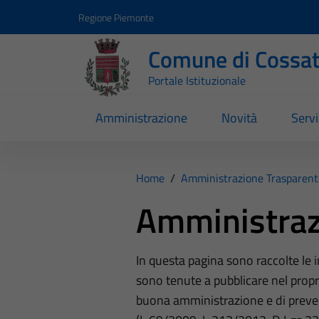
Vai ai contenuti
Vai al footer
Regione Piemonte
Comune di Cossa
Portale Istituzionale
Amministrazione
Novità
Servi
Home
/
Amministrazione Trasparent
Amministraz
In questa pagina sono raccolte le
sono tenute a pubblicare nel propri
buona amministrazione e di preve