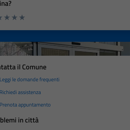
ina?
a 1 stelle su 5
luta 2 stelle su 5
Valuta 3 stelle su 5
Valuta 4 stelle su 5
Valuta 5 stelle su 5
tatta il Comune
Leggi le domande frequenti
Richiedi assistenza
Prenota appuntamento
blemi in città