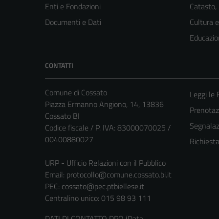
Enti e Fondazioni
Catasto,
Documenti e Dati
Cultura 
Educazio
CONTATTI
Comune di Cossato
Leggi le
Piazza Ermanno Angiono, 14, 13836
Prenota
Cossato BI
Segnalazi
Codice fiscale / P. IVA: 83000070025 /
00400880027
Richiest
URP - Ufficio Relazioni con il Pubblico
Email:
protocollo@comune.cossato.bi.it
PEC:
cossato@pec.ptbiellese.it
Centralino unico: 015 98 93 111
DATI DI CONTATTO DPO (Data