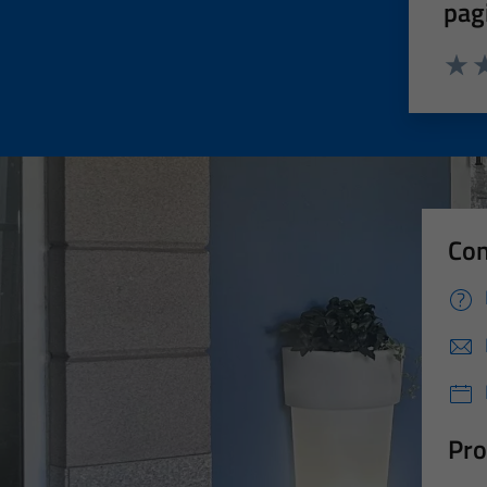
pag
Valut
Va
Con
Pro