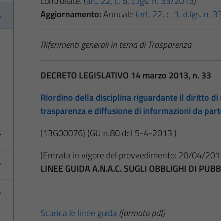
controllate. (
art. 22, c. 6, d.lgs. n. 33/2013
)
Aggiornamento:
Annuale
(art. 22, c. 1, d.lgs. n.
Riferimenti generali in tema di Trasparenza
DECRETO LEGISLATIVO 14 marzo 2013, n. 33
Riordino della disciplina riguardante il diritto di 
trasparenza e diffusione di informazioni da par
(13G00076)
(GU n.80 del 5-4-2013 )
(Entrata in vigore del provvedimento: 20/04/201
LINEE GUIDA A.N.A.C. SUGLI OBBLIGHI DI PU
Scarica le linee guida
(formato pdf)