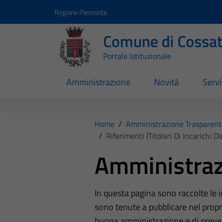
Vai ai contenuti
Vai al footer
Regione Piemonte
Comune di Cossa
Portale Istituzionale
Amministrazione
Novità
Servi
Home
/
Amministrazione Trasparent
/
Riferimenti (Titolari Di Incarichi D
Amministraz
In questa pagina sono raccolte le
sono tenute a pubblicare nel propri
buona amministrazione e di preve