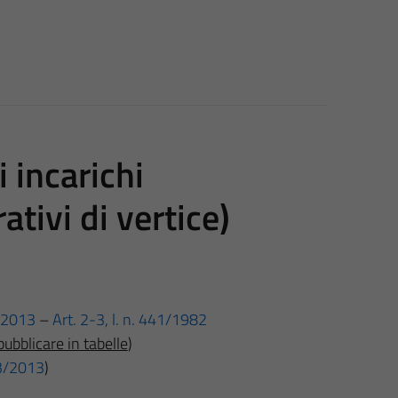
i incarichi
ativi di vertice)
3/2013
–
Art. 2-
3, l. n. 441/1982
pubblicare in tabelle
)
 33/2013
)