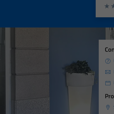
Valut
Va
Con
Pro