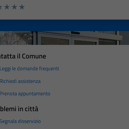
a 1 stelle su 5
luta 2 stelle su 5
Valuta 3 stelle su 5
Valuta 4 stelle su 5
Valuta 5 stelle su 5
tatta il Comune
Leggi le domande frequenti
Richiedi assistenza
Prenota appuntamento
blemi in città
Segnala disservizio